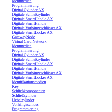
Identmedien
Programmierung
Digital Cylinder AX
Digitale Schließzylinder
Digitale SmartHandle AX
Digitale SmartHandle
Digitale Vorhängeschlösser AX
Digitale SmartLocker AX
GatewayNode
Virtual Card Network
Identmedien
Programmierung
Digital Cylinder AX
Digitale Schließzylinder
Digitale SmartHandle AX
Digitale SmartHandle
Digitale Vorhängeschlösser AX
Digitale SmartLocker AX
Identifikationsmedien
Key
Schließkomponenten
Schließzylinder
Hebelzylinder
Vorhängeschloss
Programmierung