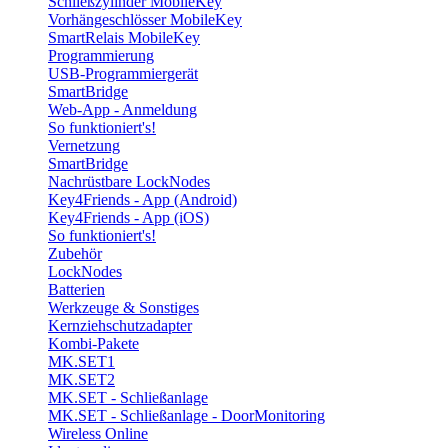
Schließzylinder MobileKey
Vorhängeschlösser MobileKey
SmartRelais MobileKey
Programmierung
USB-Programmiergerät
SmartBridge
Web-App - Anmeldung
So funktioniert's!
Vernetzung
SmartBridge
Nachrüstbare LockNodes
Key4Friends - App (Android)
Key4Friends - App (iOS)
So funktioniert's!
Zubehör
LockNodes
Batterien
Werkzeuge & Sonstiges
Kernziehschutzadapter
Kombi-Pakete
MK.SET1
MK.SET2
MK.SET - Schließanlage
MK.SET - Schließanlage - DoorMonitoring
Wireless Online