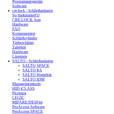
Programmiergeräte
Software
cre:lock - Schließanlagen
So funktioniert's!
CRE:LOCK App
Hardware
FAQ
Komponenten
Schließzylinder
Türbeschläge
Zubehör
Hardware
Lizenzen
SALTO - Schließanlagen
SALTO SPACE
SALTO KS
SALTO Homelok
SALTO IDM
Managementtools
HID iCLASS
Picopass
LEGIC
MIFARE/DESFire
ProAccess Software
ProAccess SPACE