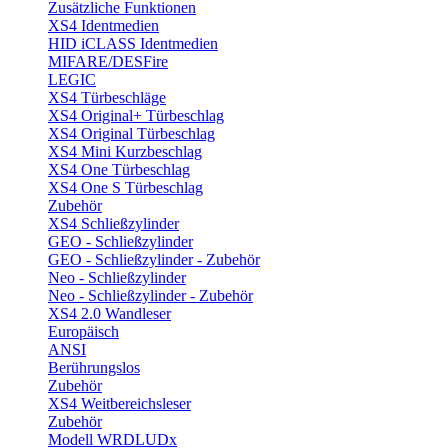
Zusätzliche Funktionen
XS4 Identmedien
HID iCLASS Identmedien
MIFARE/DESFire
LEGIC
XS4 Türbeschläge
XS4 Original+ Türbeschlag
XS4 Original Türbeschlag
XS4 Mini Kurzbeschlag
XS4 One Türbeschlag
XS4 One S Türbeschlag
Zubehör
XS4 Schließzylinder
GEO - Schließzylinder
GEO - Schließzylinder - Zubehör
Neo - Schließzylinder
Neo - Schließzylinder - Zubehör
XS4 2.0 Wandleser
Europäisch
ANSI
Berührungslos
Zubehör
XS4 Weitbereichsleser
Zubehör
Modell WRDLUDx