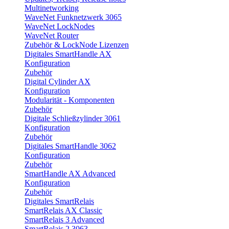
Multinetworking
WaveNet Funknetzwerk 3065
WaveNet LockNodes
WaveNet Router
Zubehör & LockNode Lizenzen
Digitales SmartHandle AX
Konfiguration
Zubehör
Digital Cylinder AX
Konfiguration
Modularität - Komponenten
Zubehör
Digitale Schließzylinder 3061
Konfiguration
Zubehör
Digitales SmartHandle 3062
Konfiguration
Zubehör
SmartHandle AX Advanced
Konfiguration
Zubehör
Digitales SmartRelais
SmartRelais AX Classic
SmartRelais 3 Advanced
SmartRelais 2 3063