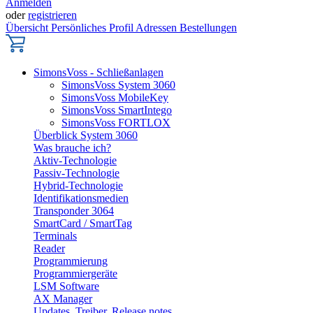
Anmelden
oder
registrieren
Übersicht
Persönliches Profil
Adressen
Bestellungen
SimonsVoss - Schließanlagen
SimonsVoss System 3060
SimonsVoss MobileKey
SimonsVoss SmartIntego
SimonsVoss FORTLOX
Überblick System 3060
Was brauche ich?
Aktiv-Technologie
Passiv-Technologie
Hybrid-Technologie
Identifikationsmedien
Transponder 3064
SmartCard / SmartTag
Terminals
Reader
Programmierung
Programmiergeräte
LSM Software
AX Manager
Updates, Treiber, Release notes