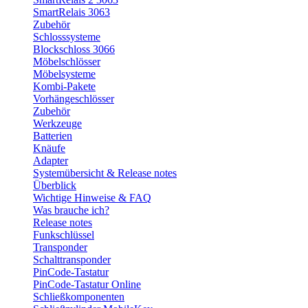
SmartRelais 3063
Zubehör
Schlosssysteme
Blockschloss 3066
Möbelschlösser
Möbelsysteme
Kombi-Pakete
Vorhängeschlösser
Zubehör
Werkzeuge
Batterien
Knäufe
Adapter
Systemübersicht & Release notes
Überblick
Wichtige Hinweise & FAQ
Was brauche ich?
Release notes
Funkschlüssel
Transponder
Schalttransponder
PinCode-Tastatur
PinCode-Tastatur Online
Schließkomponenten