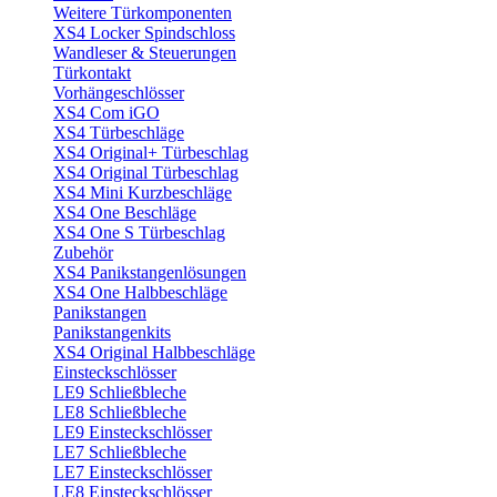
Weitere Türkomponenten
XS4 Locker Spindschloss
Wandleser & Steuerungen
Türkontakt
Vorhängeschlösser
XS4 Com iGO
XS4 Türbeschläge
XS4 Original+ Türbeschlag
XS4 Original Türbeschlag
XS4 Mini Kurzbeschläge
XS4 One Beschläge
XS4 One S Türbeschlag
Zubehör
XS4 Panikstangenlösungen
XS4 One Halbbeschläge
Panikstangen
Panikstangenkits
XS4 Original Halbbeschläge
Einsteckschlösser
LE9 Schließbleche
LE8 Schließbleche
LE9 Einsteckschlösser
LE7 Schließbleche
LE7 Einsteckschlösser
LE8 Einsteckschlösser