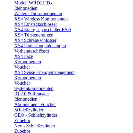
Modell WRDLUDx
Identmedien
Weitere Türkomponenten
XS4 Wireless Komponenten
XS4 Einsteckschlösser
XS4 Energiesparschalter ESD
XS4 Türsteuerungen
XS4 Schrankschlösser
XS4 Panikstangenlösungen
Vorhängeschlösser
XS4 Face
Komponenten
Voucher
XS4 Sense Energiemanagement
Komponenten
Voucher
Systemkomponenten
IQ 2.0 & Repeater
Identmedien
Abonnement-Voucher
Schließzylinder
GEO - Schließzylinder
Zubehör
Neo - Schließzylinder
Zubehör