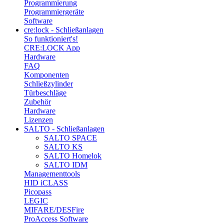
Programmierung
Programmiergeräte
Software
cre:lock - Schließanlagen
So funktioniert's!
CRE:LOCK App
Hardware
FAQ
Komponenten
Schließzylinder
Türbeschläge
Zubehör
Hardware
Lizenzen
SALTO - Schließanlagen
SALTO SPACE
SALTO KS
SALTO Homelok
SALTO IDM
Managementtools
HID iCLASS
Picopass
LEGIC
MIFARE/DESFire
ProAccess Software