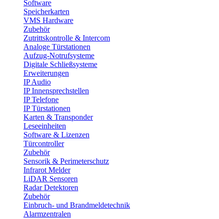
Software
Speicherkarten
VMS Hardware
Zubehör
Zutrittskontrolle & Intercom
Analoge Türstationen
Aufzug-Notrufsysteme
Digitale Schließsysteme
Erweiterungen
IP Audio
IP Innensprechstellen
IP Telefone
IP Türstationen
Karten & Transponder
Leseeinheiten
Software & Lizenzen
Türcontroller
Zubehör
Sensorik & Perimeterschutz
Infrarot Melder
LiDAR Sensoren
Radar Detektoren
Zubehör
Einbruch- und Brandmeldetechnik
Alarmzentralen