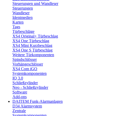
Steuerungen und Wandleser
Steuerungen
Wandleser
Identmedien
Karten
Tags
Türbeschläge
XS4 Original+ Türbeschlag
XS4 One Türbeschlag
XS4 Mini Kurzbeschlag
XS4 One S Türbeschlag
Weitere Türkomponenten
Spindschlösser
Vorhängeschlösser
XS4 Com iGO
Systemkomponenten
IQ 3.0
Schließzylinder
Neo - Schließzylinder
Software
Add-ons
DAITEM Funk-Alarmanlagen
D34 Alarmsystem
Zentrale
Systemkomponenten