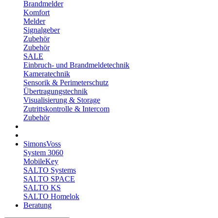
Brandmelder
Komfort
Melder
Signalgeber
Zubehör
Zubehör
SALE
Einbruch- und Brandmeldetechnik
Kameratechnik
Sensorik & Perimeterschutz
Übertragungstechnik
Visualisierung & Storage
Zutrittskontrolle & Intercom
Zubehör
SimonsVoss
System 3060
MobileKey
SALTO Systems
SALTO SPACE
SALTO KS
SALTO Homelok
Beratung