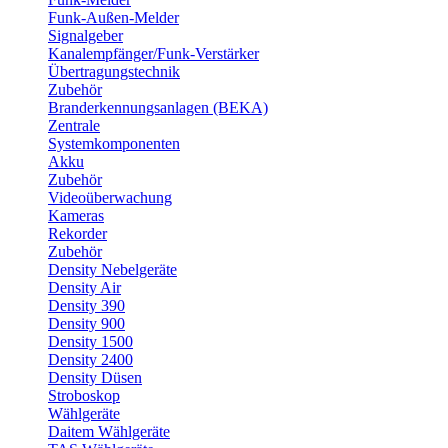
Funk-Außen-Melder
Signalgeber
Kanalempfänger/Funk-Verstärker
Übertragungstechnik
Zubehör
Branderkennungsanlagen (BEKA)
Zentrale
Systemkomponenten
Akku
Zubehör
Videoüberwachung
Kameras
Rekorder
Zubehör
Density Nebelgeräte
Density Air
Density 390
Density 900
Density 1500
Density 2400
Density Düsen
Stroboskop
Wählgeräte
Daitem Wählgeräte