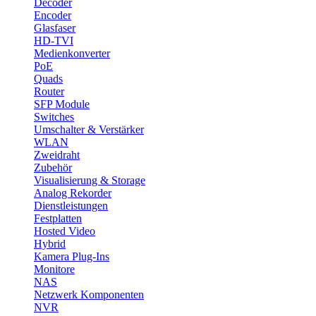
Decoder
Encoder
Glasfaser
HD-TVI
Medienkonverter
PoE
Quads
Router
SFP Module
Switches
Umschalter & Verstärker
WLAN
Zweidraht
Zubehör
Visualisierung & Storage
Analog Rekorder
Dienstleistungen
Festplatten
Hosted Video
Hybrid
Kamera Plug-Ins
Monitore
NAS
Netzwerk Komponenten
NVR