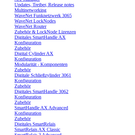
Updates, Treiber, Release notes
Multinetworking
WaveNet Funknetzwerk 3065
WaveNet LockNodes
WaveNet Router
Zubehör & LockNode Lizenzen
Digitales SmartHandle AX
Konfiguration
Zubehör
Digital Cylinder AX
Konfiguration
Modularität - Komponenten
Zubehör
Digitale Schließzylinder 3061
Konfiguration
Zubehör
Digitales SmartHandle 3062
Konfiguration
Zubehör
SmartHandle AX Advanced
Konfiguration
Zubehör
Digitales SmartRelais
SmartRelais AX Classic
SmartRelais 3 Advanced