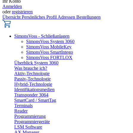
Ihr Konto
Anmelden
oder
registrieren
Übersicht
Persönliches Profil
Adressen
Bestellungen
SimonsVoss - Schließanlagen
SimonsVoss System 3060
SimonsVoss MobileKey
SimonsVoss SmartIntego
SimonsVoss FORTLOX
Überblick System 3060
Was brauche ich?
Aktiv-Technologie
Passiv-Technologie
Hybrid-Technologie
Identifikationsmedien
Transponder 3064
SmartCard / SmartTag
Terminals
Reader
Programmierung
Programmiergeräte
LSM Software
AX Manager