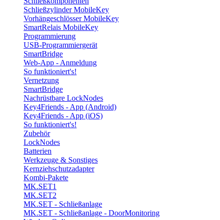
Schließkomponenten
Schließzylinder MobileKey
Vorhängeschlösser MobileKey
SmartRelais MobileKey
Programmierung
USB-Programmiergerät
SmartBridge
Web-App - Anmeldung
So funktioniert's!
Vernetzung
SmartBridge
Nachrüstbare LockNodes
Key4Friends - App (Android)
Key4Friends - App (iOS)
So funktioniert's!
Zubehör
LockNodes
Batterien
Werkzeuge & Sonstiges
Kernziehschutzadapter
Kombi-Pakete
MK.SET1
MK.SET2
MK.SET - Schließanlage
MK.SET - Schließanlage - DoorMonitoring