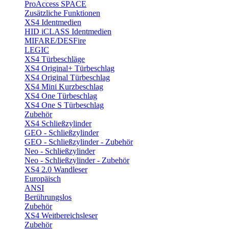
ProAccess SPACE
Zusätzliche Funktionen
XS4 Identmedien
HID iCLASS Identmedien
MIFARE/DESFire
LEGIC
XS4 Türbeschläge
XS4 Original+ Türbeschlag
XS4 Original Türbeschlag
XS4 Mini Kurzbeschlag
XS4 One Türbeschlag
XS4 One S Türbeschlag
Zubehör
XS4 Schließzylinder
GEO - Schließzylinder
GEO - Schließzylinder - Zubehör
Neo - Schließzylinder
Neo - Schließzylinder - Zubehör
XS4 2.0 Wandleser
Europäisch
ANSI
Berührungslos
Zubehör
XS4 Weitbereichsleser
Zubehör