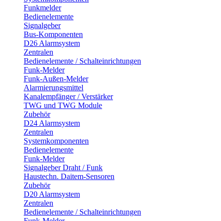
Funkmelder
Bedienelemente
Signalgeber
Bus-Komponenten
D26 Alarmsystem
Zentralen
Bedienelemente / Schalteinrichtungen
Funk-Melder
Funk-Außen-Melder
Alarmierungsmittel
Kanalempfänger / Verstärker
TWG und TWG Module
Zubehör
D24 Alarmsystem
Zentralen
Systemkomponenten
Bedienelemente
Funk-Melder
Signalgeber Draht / Funk
Haustechn. Daitem-Sensoren
Zubehör
D20 Alarmsystem
Zentralen
Bedienelemente / Schalteinrichtungen
Funk-Melder