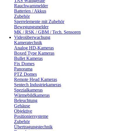
TAS Wählgeräte
Rauchwarnmelder
Batterien / Akkus
Zubehör
Sperrelemente mit Zubehör
Bewegungsmelder
MK / RSK / GBM / Tech. Sensoren
Videoüberwachung
Kameratechnik
Analog HD-Kameras
Boxed Type Kameras
Bullet Kameras
Fix Domes
Panorama
PTZ Domes
Remote Head Kameras
Sentech Industriekameras
Spezialkameras
Wärmebildkameras
Beleuchtung
Gehäuse
Objektive
Positioniersysteme
Zubehör
Übertragungstechnik