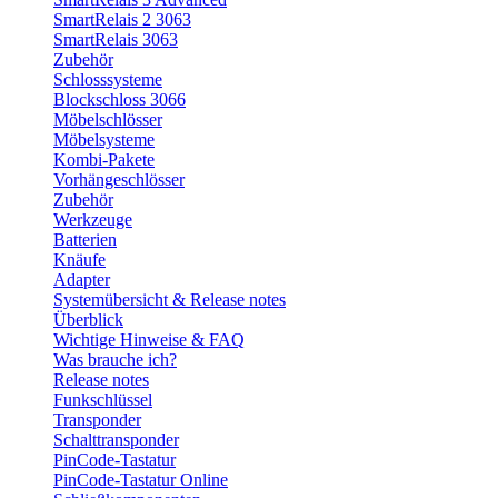
SmartRelais 2 3063
SmartRelais 3063
Zubehör
Schlosssysteme
Blockschloss 3066
Möbelschlösser
Möbelsysteme
Kombi-Pakete
Vorhängeschlösser
Zubehör
Werkzeuge
Batterien
Knäufe
Adapter
Systemübersicht & Release notes
Überblick
Wichtige Hinweise & FAQ
Was brauche ich?
Release notes
Funkschlüssel
Transponder
Schalttransponder
PinCode-Tastatur
PinCode-Tastatur Online