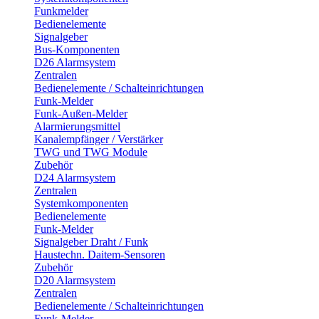
Funkmelder
Bedienelemente
Signalgeber
Bus-Komponenten
D26 Alarmsystem
Zentralen
Bedienelemente / Schalteinrichtungen
Funk-Melder
Funk-Außen-Melder
Alarmierungsmittel
Kanalempfänger / Verstärker
TWG und TWG Module
Zubehör
D24 Alarmsystem
Zentralen
Systemkomponenten
Bedienelemente
Funk-Melder
Signalgeber Draht / Funk
Haustechn. Daitem-Sensoren
Zubehör
D20 Alarmsystem
Zentralen
Bedienelemente / Schalteinrichtungen
Funk-Melder