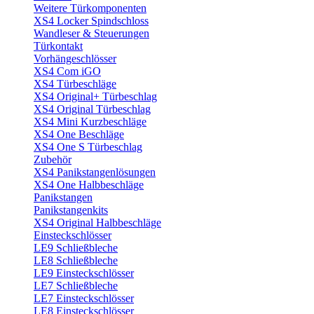
Weitere Türkomponenten
XS4 Locker Spindschloss
Wandleser & Steuerungen
Türkontakt
Vorhängeschlösser
XS4 Com iGO
XS4 Türbeschläge
XS4 Original+ Türbeschlag
XS4 Original Türbeschlag
XS4 Mini Kurzbeschläge
XS4 One Beschläge
XS4 One S Türbeschlag
Zubehör
XS4 Panikstangenlösungen
XS4 One Halbbeschläge
Panikstangen
Panikstangenkits
XS4 Original Halbbeschläge
Einsteckschlösser
LE9 Schließbleche
LE8 Schließbleche
LE9 Einsteckschlösser
LE7 Schließbleche
LE7 Einsteckschlösser
LE8 Einsteckschlösser