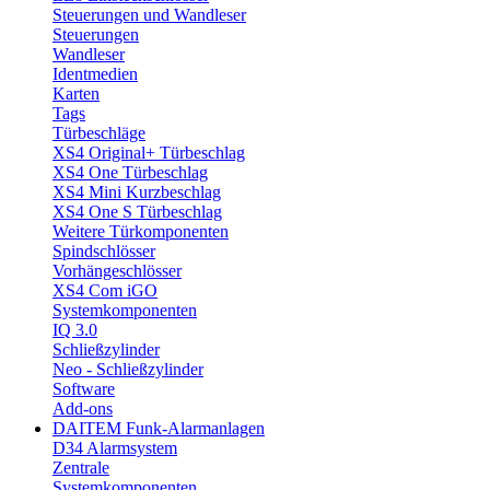
Steuerungen und Wandleser
Steuerungen
Wandleser
Identmedien
Karten
Tags
Türbeschläge
XS4 Original+ Türbeschlag
XS4 One Türbeschlag
XS4 Mini Kurzbeschlag
XS4 One S Türbeschlag
Weitere Türkomponenten
Spindschlösser
Vorhängeschlösser
XS4 Com iGO
Systemkomponenten
IQ 3.0
Schließzylinder
Neo - Schließzylinder
Software
Add-ons
DAITEM Funk-Alarmanlagen
D34 Alarmsystem
Zentrale
Systemkomponenten