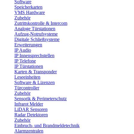
Software
Speicherkarten
VMS Hardware
Zubehör
Zutrittskontrolle & Intercom
Analoge Türstationen
Aufzug-Notrufsysteme
Digitale Schließsysteme
Erweiterungen
IP Audio
IP Innensprechstellen
IP Telefone
IP Türstationen
Karten & Transponder
Leseeinheiten
Software & Lizenzen
Türcontroller
Zubehör
Sensorik & Perimeterschutz
Infrarot Melder
LiDAR Sensoren
Radar Detektoren
Zubehör
Einbruch- und Brandmeldetechnik
Alarmzentralen