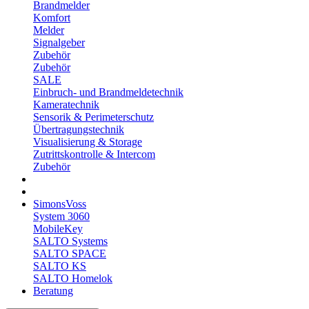
Brandmelder
Komfort
Melder
Signalgeber
Zubehör
Zubehör
SALE
Einbruch- und Brandmeldetechnik
Kameratechnik
Sensorik & Perimeterschutz
Übertragungstechnik
Visualisierung & Storage
Zutrittskontrolle & Intercom
Zubehör
SimonsVoss
System 3060
MobileKey
SALTO Systems
SALTO SPACE
SALTO KS
SALTO Homelok
Beratung