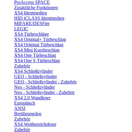
ProAccess SPACE
Zusätzliche Funktionen
XS4 Identmedien
HID iCLASS Identmedien
MIFARE/DESFire
LEGIC
XS4 Türbeschläge
XS4 Original+ Türbeschlag
XS4 Original Türbeschlag
XS4 Mini Kurzbeschlag
XS4 One Türbeschlag
XS4 One S Türbeschlag
Zubehör
XS4 Schließzylinder
GEO - Schließzylinder
GEO - Schließzylinder - Zubehör
Neo - Schließzylinder
Neo - Schließzylinder - Zubehör
XS4 2.0 Wandleser
Europäisch
ANSI
Berührungslos
Zubehör
XS4 Weitbereichsleser
Zubehör