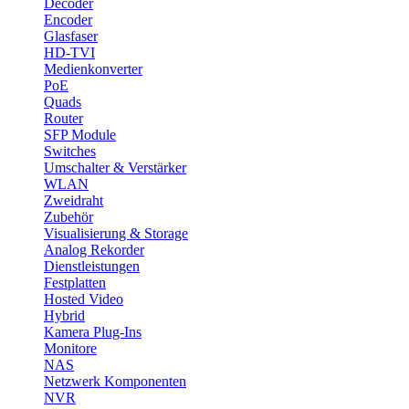
Decoder
Encoder
Glasfaser
HD-TVI
Medienkonverter
PoE
Quads
Router
SFP Module
Switches
Umschalter & Verstärker
WLAN
Zweidraht
Zubehör
Visualisierung & Storage
Analog Rekorder
Dienstleistungen
Festplatten
Hosted Video
Hybrid
Kamera Plug-Ins
Monitore
NAS
Netzwerk Komponenten
NVR