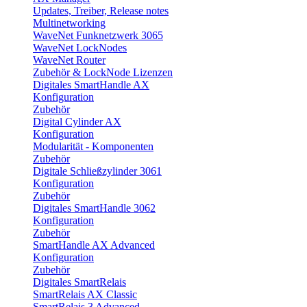
Updates, Treiber, Release notes
Multinetworking
WaveNet Funknetzwerk 3065
WaveNet LockNodes
WaveNet Router
Zubehör & LockNode Lizenzen
Digitales SmartHandle AX
Konfiguration
Zubehör
Digital Cylinder AX
Konfiguration
Modularität - Komponenten
Zubehör
Digitale Schließzylinder 3061
Konfiguration
Zubehör
Digitales SmartHandle 3062
Konfiguration
Zubehör
SmartHandle AX Advanced
Konfiguration
Zubehör
Digitales SmartRelais
SmartRelais AX Classic
SmartRelais 3 Advanced