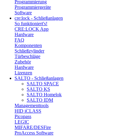
Programmierung
Programmiergeräte
Software
cre:lock - Schließanlagen
So funktioniert's!
CRE:LOCK App
Hardware
FAQ
Komponenten
Schließzylinder
Türbeschläge
Zubehör
Hardware
Lizenzen
SALTO - Schließanlagen
SALTO SPACE
SALTO KS
SALTO Homelok
SALTO IDM
Managementtools
HID iCLASS
Picopass
LEGIC
MIFARE/DESFire
ProAccess Software