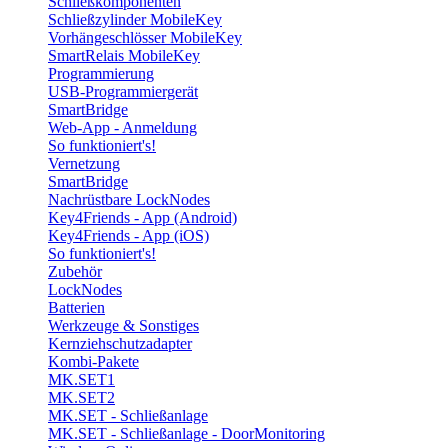
Schließkomponenten
Schließzylinder MobileKey
Vorhängeschlösser MobileKey
SmartRelais MobileKey
Programmierung
USB-Programmiergerät
SmartBridge
Web-App - Anmeldung
So funktioniert's!
Vernetzung
SmartBridge
Nachrüstbare LockNodes
Key4Friends - App (Android)
Key4Friends - App (iOS)
So funktioniert's!
Zubehör
LockNodes
Batterien
Werkzeuge & Sonstiges
Kernziehschutzadapter
Kombi-Pakete
MK.SET1
MK.SET2
MK.SET - Schließanlage
MK.SET - Schließanlage - DoorMonitoring