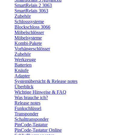
SmartRelais 2 3063
SmartRelais 3063
Zubehör
Schlosssysteme
Blockschloss 3066
Möbelschlösser
Möbelsysteme
Kombi-Pakete
Vorhängeschlösser
Zubehör
Werkzeuge
Batterien
Knäufe
Adapter
Systemübersicht & Release notes
Überblick
Wichtige Hinweise & FAQ
Was brauche ich?
Release notes
Funkschlüssel
Transponder
Schalttransponder
PinCode-Tastatur
PinCode-Tastatur Online