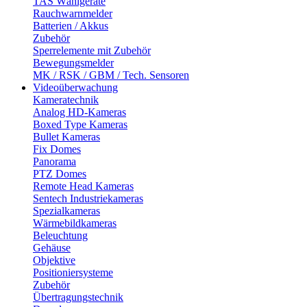
TAS Wählgeräte
Rauchwarnmelder
Batterien / Akkus
Zubehör
Sperrelemente mit Zubehör
Bewegungsmelder
MK / RSK / GBM / Tech. Sensoren
Videoüberwachung
Kameratechnik
Analog HD-Kameras
Boxed Type Kameras
Bullet Kameras
Fix Domes
Panorama
PTZ Domes
Remote Head Kameras
Sentech Industriekameras
Spezialkameras
Wärmebildkameras
Beleuchtung
Gehäuse
Objektive
Positioniersysteme
Zubehör
Übertragungstechnik