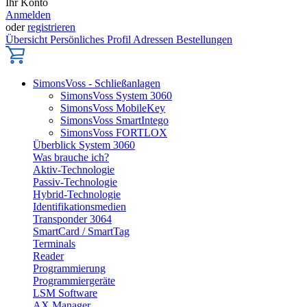
Ihr Konto
Anmelden
oder
registrieren
Übersicht
Persönliches Profil
Adressen
Bestellungen
SimonsVoss - Schließanlagen
SimonsVoss System 3060
SimonsVoss MobileKey
SimonsVoss SmartIntego
SimonsVoss FORTLOX
Überblick System 3060
Was brauche ich?
Aktiv-Technologie
Passiv-Technologie
Hybrid-Technologie
Identifikationsmedien
Transponder 3064
SmartCard / SmartTag
Terminals
Reader
Programmierung
Programmiergeräte
LSM Software
AX Manager