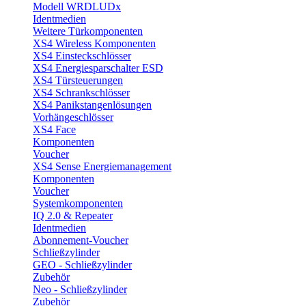
Modell WRDLUDx
Identmedien
Weitere Türkomponenten
XS4 Wireless Komponenten
XS4 Einsteckschlösser
XS4 Energiesparschalter ESD
XS4 Türsteuerungen
XS4 Schrankschlösser
XS4 Panikstangenlösungen
Vorhängeschlösser
XS4 Face
Komponenten
Voucher
XS4 Sense Energiemanagement
Komponenten
Voucher
Systemkomponenten
IQ 2.0 & Repeater
Identmedien
Abonnement-Voucher
Schließzylinder
GEO - Schließzylinder
Zubehör
Neo - Schließzylinder
Zubehör