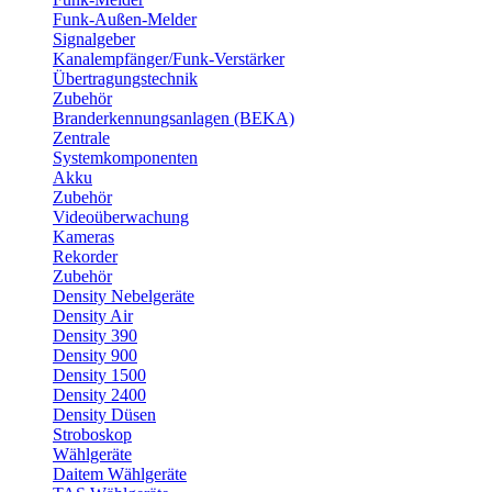
Funk-Außen-Melder
Signalgeber
Kanalempfänger/Funk-Verstärker
Übertragungstechnik
Zubehör
Branderkennungsanlagen (BEKA)
Zentrale
Systemkomponenten
Akku
Zubehör
Videoüberwachung
Kameras
Rekorder
Zubehör
Density Nebelgeräte
Density Air
Density 390
Density 900
Density 1500
Density 2400
Density Düsen
Stroboskop
Wählgeräte
Daitem Wählgeräte