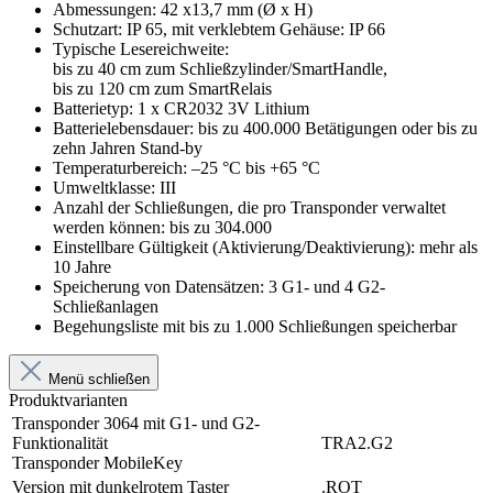
Abmessungen: 42 x13,7 mm (Ø x H)
Schutzart: IP 65, mit verklebtem Gehäuse: IP 66
Typische Lesereichweite:
bis zu 40 cm zum Schließzylinder/SmartHandle,
bis zu 120 cm zum SmartRelais
Batterietyp: 1 x CR2032 3V Lithium
Batterielebensdauer: bis zu 400.000 Betätigungen oder bis zu
zehn Jahren Stand-by
Temperaturbereich: –25 °C bis +65 °C
Umweltklasse: III
Anzahl der Schließungen, die pro Transponder verwaltet
werden können: bis zu 304.000
Einstellbare Gültigkeit (Aktivierung/Deaktivierung): mehr als
10 Jahre
Speicherung von Datensätzen: 3 G1- und 4 G2-
Schließanlagen
Begehungsliste mit bis zu 1.000 Schließungen speicherbar
Menü schließen
Produktvarianten
Transponder 3064 mit G1- und G2-
Funktionalität
TRA2.G2
Transponder MobileKey
Version mit dunkelrotem Taster
.ROT