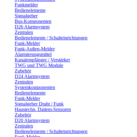
Funkmelder
Bedienelemente
Signalgeber
Bus-Komponenten
D26 Alarmsystem
Zentralen
Bedienelemente / Schalteinrichtungen
Funk-Melder
Funk-Außen-Melder
Alarmierungsmittel
Kanalempfänger / Verstärker
TWG und TWG Module
Zubehör
D24 Alarmsystem
Zentralen
Systemkomponenten
Bedienelemente
Funk-Melder
Signalgeber Draht / Funk
Haustechn. Daitem-Sensoren
Zubehör
D20 Alarmsystem
Zentralen
Bedienelemente / Schalteinrichtungen
Funk-Melder