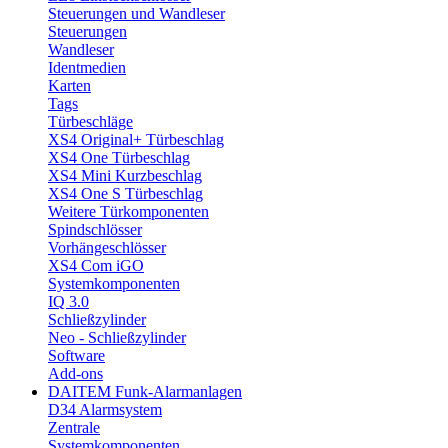
Steuerungen und Wandleser
Steuerungen
Wandleser
Identmedien
Karten
Tags
Türbeschläge
XS4 Original+ Türbeschlag
XS4 One Türbeschlag
XS4 Mini Kurzbeschlag
XS4 One S Türbeschlag
Weitere Türkomponenten
Spindschlösser
Vorhängeschlösser
XS4 Com iGO
Systemkomponenten
IQ 3.0
Schließzylinder
Neo - Schließzylinder
Software
Add-ons
DAITEM Funk-Alarmanlagen
D34 Alarmsystem
Zentrale
Systemkomponenten