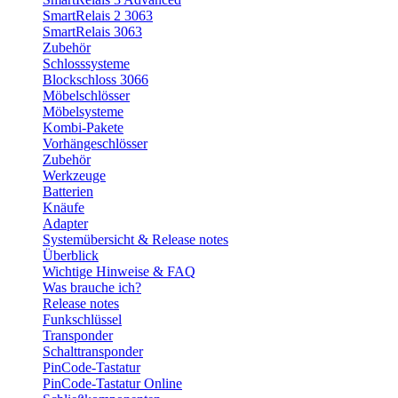
SmartRelais 2 3063
SmartRelais 3063
Zubehör
Schlosssysteme
Blockschloss 3066
Möbelschlösser
Möbelsysteme
Kombi-Pakete
Vorhängeschlösser
Zubehör
Werkzeuge
Batterien
Knäufe
Adapter
Systemübersicht & Release notes
Überblick
Wichtige Hinweise & FAQ
Was brauche ich?
Release notes
Funkschlüssel
Transponder
Schalttransponder
PinCode-Tastatur
PinCode-Tastatur Online