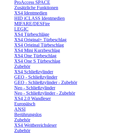
ProAccess SPACE
Zusätzliche Funktionen
XS4 Identmedien
HID iCLASS Identmedien
MIFARE/DESFire
LEGIC
XS4 Türbeschläge
XS4 Original+ Türbeschlag
XS4 Original Türbeschlag
XS4 Mini Kurzbeschlag
XS4 One Türbeschlag
XS4 One S Türbeschlag
Zubehör
XS4 Schließzylinder
GEO - Schließzylinder
GEO - Schließzylinder - Zubehör
Neo - Schließzylinder
Neo - Schließzylinder - Zubehör
XS4 2.0 Wandleser
Europäisch
ANSI
Berührungslos
Zubehör
XS4 Weitbereichsleser
Zubehör