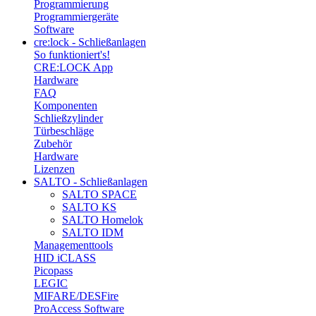
Programmierung
Programmiergeräte
Software
cre:lock - Schließanlagen
So funktioniert's!
CRE:LOCK App
Hardware
FAQ
Komponenten
Schließzylinder
Türbeschläge
Zubehör
Hardware
Lizenzen
SALTO - Schließanlagen
SALTO SPACE
SALTO KS
SALTO Homelok
SALTO IDM
Managementtools
HID iCLASS
Picopass
LEGIC
MIFARE/DESFire
ProAccess Software