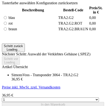
Tasterfarbe auswählen
Konfiguration zurücksetzen
Preis/St.
Beschreibung
Bestell-Code
in €
blau
TRA2.G2
0,00
rot
TRA2.G2.ROT
0,00
braun
TRA2.G2.BRAUN
0,00
Schritt zurück
Loading...
Nächster Schritt: Auswahl der Verklebtes Gehäuse (.SPEZ)
Schritt vor
Loading...
Artikel Übersicht
SimonsVoss - Transponder 3064 - TRA2.G2
36,95 €
Preise inkl. MwSt. zzgl. Versandkosten
36,95 €
In den Warenkorb