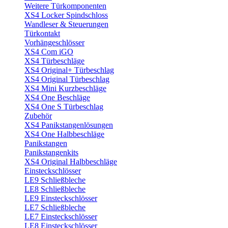
Weitere Türkomponenten
XS4 Locker Spindschloss
Wandleser & Steuerungen
Türkontakt
Vorhängeschlösser
XS4 Com iGO
XS4 Türbeschläge
XS4 Original+ Türbeschlag
XS4 Original Türbeschlag
XS4 Mini Kurzbeschläge
XS4 One Beschläge
XS4 One S Türbeschlag
Zubehör
XS4 Panikstangenlösungen
XS4 One Halbbeschläge
Panikstangen
Panikstangenkits
XS4 Original Halbbeschläge
Einsteckschlösser
LE9 Schließbleche
LE8 Schließbleche
LE9 Einsteckschlösser
LE7 Schließbleche
LE7 Einsteckschlösser
LE8 Einsteckschlösser