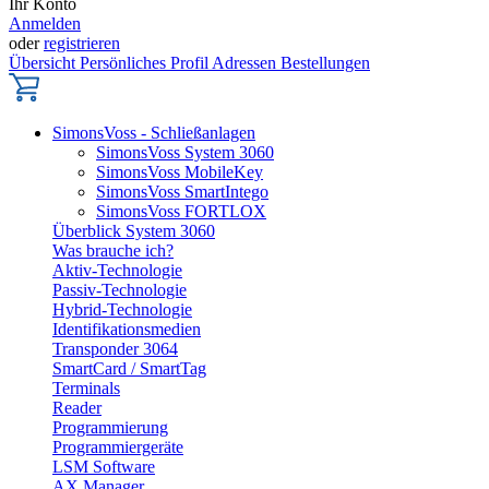
Ihr Konto
Anmelden
oder
registrieren
Übersicht
Persönliches Profil
Adressen
Bestellungen
SimonsVoss - Schließanlagen
SimonsVoss System 3060
SimonsVoss MobileKey
SimonsVoss SmartIntego
SimonsVoss FORTLOX
Überblick System 3060
Was brauche ich?
Aktiv-Technologie
Passiv-Technologie
Hybrid-Technologie
Identifikationsmedien
Transponder 3064
SmartCard / SmartTag
Terminals
Reader
Programmierung
Programmiergeräte
LSM Software
AX Manager