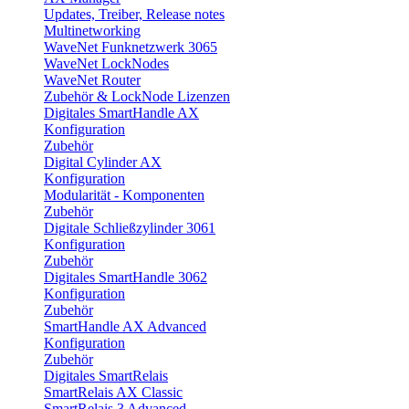
Updates, Treiber, Release notes
Multinetworking
WaveNet Funknetzwerk 3065
WaveNet LockNodes
WaveNet Router
Zubehör & LockNode Lizenzen
Digitales SmartHandle AX
Konfiguration
Zubehör
Digital Cylinder AX
Konfiguration
Modularität - Komponenten
Zubehör
Digitale Schließzylinder 3061
Konfiguration
Zubehör
Digitales SmartHandle 3062
Konfiguration
Zubehör
SmartHandle AX Advanced
Konfiguration
Zubehör
Digitales SmartRelais
SmartRelais AX Classic
SmartRelais 3 Advanced