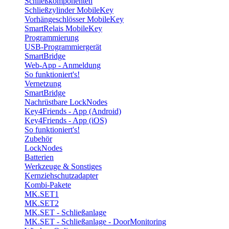
Schließkomponenten
Schließzylinder MobileKey
Vorhängeschlösser MobileKey
SmartRelais MobileKey
Programmierung
USB-Programmiergerät
SmartBridge
Web-App - Anmeldung
So funktioniert's!
Vernetzung
SmartBridge
Nachrüstbare LockNodes
Key4Friends - App (Android)
Key4Friends - App (iOS)
So funktioniert's!
Zubehör
LockNodes
Batterien
Werkzeuge & Sonstiges
Kernziehschutzadapter
Kombi-Pakete
MK.SET1
MK.SET2
MK.SET - Schließanlage
MK.SET - Schließanlage - DoorMonitoring