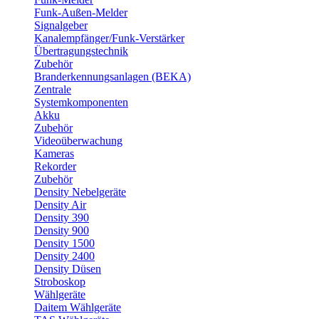
Funk-Außen-Melder
Signalgeber
Kanalempfänger/Funk-Verstärker
Übertragungstechnik
Zubehör
Branderkennungsanlagen (BEKA)
Zentrale
Systemkomponenten
Akku
Zubehör
Videoüberwachung
Kameras
Rekorder
Zubehör
Density Nebelgeräte
Density Air
Density 390
Density 900
Density 1500
Density 2400
Density Düsen
Stroboskop
Wählgeräte
Daitem Wählgeräte