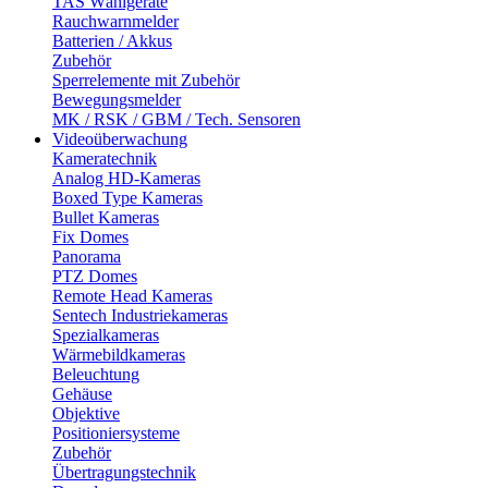
TAS Wählgeräte
Rauchwarnmelder
Batterien / Akkus
Zubehör
Sperrelemente mit Zubehör
Bewegungsmelder
MK / RSK / GBM / Tech. Sensoren
Videoüberwachung
Kameratechnik
Analog HD-Kameras
Boxed Type Kameras
Bullet Kameras
Fix Domes
Panorama
PTZ Domes
Remote Head Kameras
Sentech Industriekameras
Spezialkameras
Wärmebildkameras
Beleuchtung
Gehäuse
Objektive
Positioniersysteme
Zubehör
Übertragungstechnik