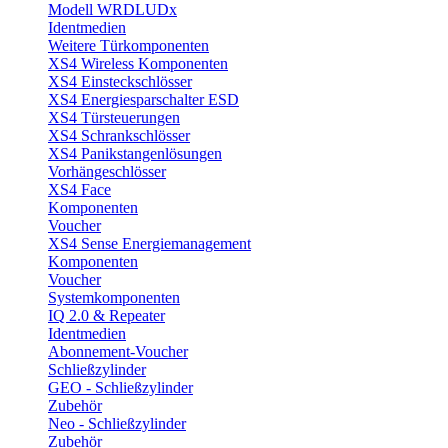
Modell WRDLUDx
Identmedien
Weitere Türkomponenten
XS4 Wireless Komponenten
XS4 Einsteckschlösser
XS4 Energiesparschalter ESD
XS4 Türsteuerungen
XS4 Schrankschlösser
XS4 Panikstangenlösungen
Vorhängeschlösser
XS4 Face
Komponenten
Voucher
XS4 Sense Energiemanagement
Komponenten
Voucher
Systemkomponenten
IQ 2.0 & Repeater
Identmedien
Abonnement-Voucher
Schließzylinder
GEO - Schließzylinder
Zubehör
Neo - Schließzylinder
Zubehör