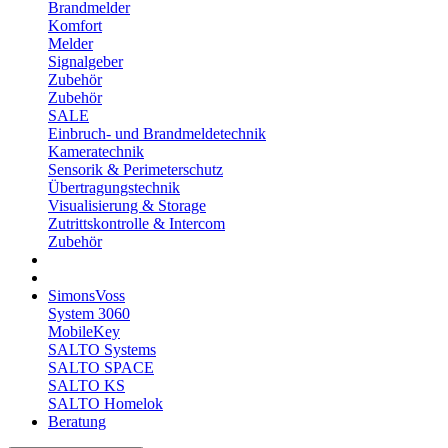
Brandmelder
Komfort
Melder
Signalgeber
Zubehör
Zubehör
SALE
Einbruch- und Brandmeldetechnik
Kameratechnik
Sensorik & Perimeterschutz
Übertragungstechnik
Visualisierung & Storage
Zutrittskontrolle & Intercom
Zubehör
SimonsVoss
System 3060
MobileKey
SALTO Systems
SALTO SPACE
SALTO KS
SALTO Homelok
Beratung