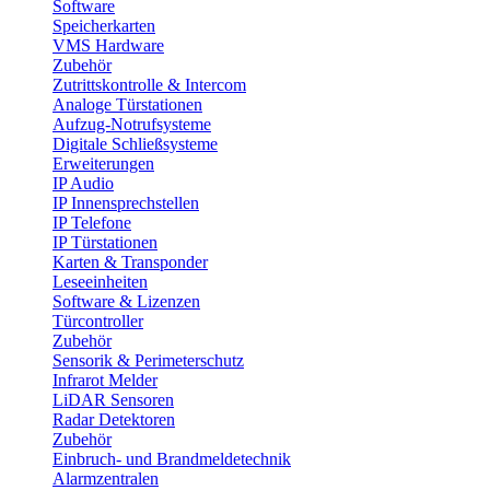
Software
Speicherkarten
VMS Hardware
Zubehör
Zutrittskontrolle & Intercom
Analoge Türstationen
Aufzug-Notrufsysteme
Digitale Schließsysteme
Erweiterungen
IP Audio
IP Innensprechstellen
IP Telefone
IP Türstationen
Karten & Transponder
Leseeinheiten
Software & Lizenzen
Türcontroller
Zubehör
Sensorik & Perimeterschutz
Infrarot Melder
LiDAR Sensoren
Radar Detektoren
Zubehör
Einbruch- und Brandmeldetechnik
Alarmzentralen