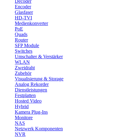
Decoder
Encoder
Glasfaser
HD-TVI
Medienkonverter
PoE
Quads
Router
SFP Module
Switches
Umschalter & Verstärker
WLAN
Zweidraht
Zubehör
Visualisierung & Storage
Analog Rekorder
Dienstleistungen
Festplatten
Hosted Video
Hybrid
Kamera Plug-Ins
Monitore
NAS
Netzwerk Komponenten
NVR