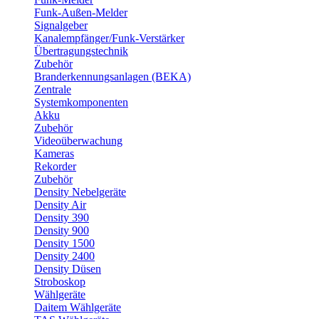
Funk-Außen-Melder
Signalgeber
Kanalempfänger/Funk-Verstärker
Übertragungstechnik
Zubehör
Branderkennungsanlagen (BEKA)
Zentrale
Systemkomponenten
Akku
Zubehör
Videoüberwachung
Kameras
Rekorder
Zubehör
Density Nebelgeräte
Density Air
Density 390
Density 900
Density 1500
Density 2400
Density Düsen
Stroboskop
Wählgeräte
Daitem Wählgeräte