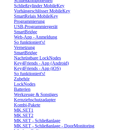
Schließkomponenten
Schließzylinder MobileKey
Vorhängeschlösser MobileKey
SmartRelais MobileKey
Programmierung
USB-Programmiergerät
SmartBridge
Web-App - Anmeldung
So funktioniert's!
Vernetzung
SmartBridge
Nachrüstbare LockNodes
Key4Friends - App (Android)
Key4Friends - App (iOS)
So funktioniert's!
Zubehör
LockNodes
Batterien
Werkzeuge & Sonstiges
Kernziehschutzadapter
Kombi-Pakete
MK.SET1
MK.SET2
MK.SET - Schließanlage
MK.SET - Schließanlage - DoorMonitoring