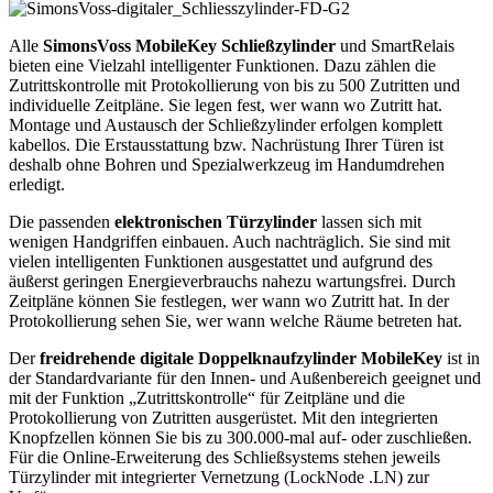
Alle
SimonsVoss MobileKey Schließzylinder
und SmartRelais
bieten eine Vielzahl intelligenter Funktionen. Dazu zählen die
Zutrittskontrolle mit Protokollierung von bis zu 500 Zutritten und
individuelle Zeitpläne. Sie legen fest, wer wann wo Zutritt hat.
Montage und Austausch der Schließzylinder erfolgen komplett
kabellos. Die Erstausstattung bzw. Nachrüstung Ihrer Türen ist
deshalb ohne Bohren und Spezialwerkzeug im Handumdrehen
erledigt.
Die passenden
elektronischen Türzylinder
lassen sich mit
wenigen Handgriffen einbauen. Auch nachträglich. Sie sind mit
vielen intelligenten Funktionen ausgestattet und aufgrund des
äußerst geringen Energieverbrauchs nahezu wartungsfrei. Durch
Zeitpläne können Sie festlegen, wer wann wo Zutritt hat. In der
Protokollierung sehen Sie, wer wann welche Räume betreten hat.
Der
freidrehende digitale Doppelknaufzylinder MobileKey
ist in
der Standardvariante für den Innen- und Außenbereich geeignet und
mit der Funktion „Zutrittskontrolle“ für Zeitpläne und die
Protokollierung von Zutritten ausgerüstet. Mit den integrierten
Knopfzellen können Sie bis zu 300.000-mal auf- oder zuschließen.
Für die Online-Erweiterung des Schließsystems stehen jeweils
Türzylinder mit integrierter Vernetzung (LockNode .LN) zur