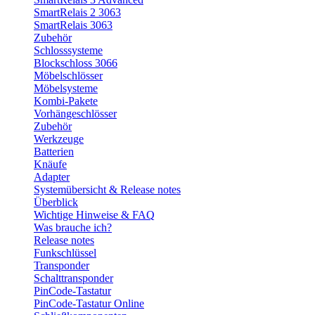
SmartRelais 2 3063
SmartRelais 3063
Zubehör
Schlosssysteme
Blockschloss 3066
Möbelschlösser
Möbelsysteme
Kombi-Pakete
Vorhängeschlösser
Zubehör
Werkzeuge
Batterien
Knäufe
Adapter
Systemübersicht & Release notes
Überblick
Wichtige Hinweise & FAQ
Was brauche ich?
Release notes
Funkschlüssel
Transponder
Schalttransponder
PinCode-Tastatur
PinCode-Tastatur Online