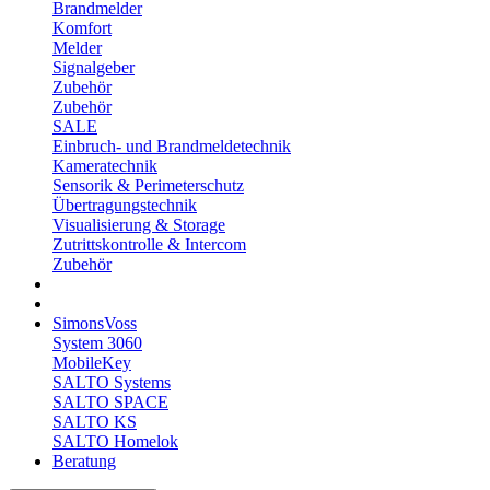
Brandmelder
Komfort
Melder
Signalgeber
Zubehör
Zubehör
SALE
Einbruch- und Brandmeldetechnik
Kameratechnik
Sensorik & Perimeterschutz
Übertragungstechnik
Visualisierung & Storage
Zutrittskontrolle & Intercom
Zubehör
SimonsVoss
System 3060
MobileKey
SALTO Systems
SALTO SPACE
SALTO KS
SALTO Homelok
Beratung