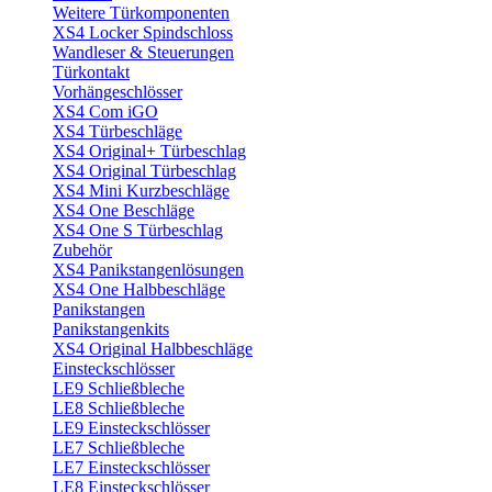
Weitere Türkomponenten
XS4 Locker Spindschloss
Wandleser & Steuerungen
Türkontakt
Vorhängeschlösser
XS4 Com iGO
XS4 Türbeschläge
XS4 Original+ Türbeschlag
XS4 Original Türbeschlag
XS4 Mini Kurzbeschläge
XS4 One Beschläge
XS4 One S Türbeschlag
Zubehör
XS4 Panikstangenlösungen
XS4 One Halbbeschläge
Panikstangen
Panikstangenkits
XS4 Original Halbbeschläge
Einsteckschlösser
LE9 Schließbleche
LE8 Schließbleche
LE9 Einsteckschlösser
LE7 Schließbleche
LE7 Einsteckschlösser
LE8 Einsteckschlösser