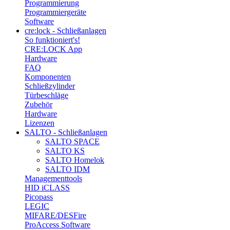
Programmierung
Programmiergeräte
Software
cre:lock - Schließanlagen
So funktioniert's!
CRE:LOCK App
Hardware
FAQ
Komponenten
Schließzylinder
Türbeschläge
Zubehör
Hardware
Lizenzen
SALTO - Schließanlagen
SALTO SPACE
SALTO KS
SALTO Homelok
SALTO IDM
Managementtools
HID iCLASS
Picopass
LEGIC
MIFARE/DESFire
ProAccess Software