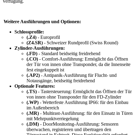
Verfügung.
Weitere Ausführungen und Optionen:
Schlossprofile:
(.Z4)
- Europrofil
(Z4.SR)
- Schweizer Rundprofil (Swiss Round)
Zylinder-Ausführungen:
(.FD)
- Standard beidseitig freidrehend
(.CO)
- Comfort-Ausführung: Ermöglicht das Öffnen
der Tür von innen ohne Transponder, da die Innenseite
fest eingekuppelt ist
(.AP2)
- Antipanik-Ausführung für Flucht- und
Notausgänge, beidseitig freidrehend
Optionale Features:
(.TS)
- Tastersteuerung: Ermöglicht das Öffnen der Tür
von innen ohne Transponder für den FD-Zylinder
(.WP)
- Wetterfeste Ausführung IP66: für den Einbau
im Außenbereich
(.MR)
- Multirast-Ausführung: für den Einsatz in Türen
mit Mehrpunktverriegelung
(.DM)
- DoorMonitoring-Ausführung: Sensoren
überwachen, registrieren und übertragen den
Türzustand in Echtzeit. Diese Funktionalität erfordert