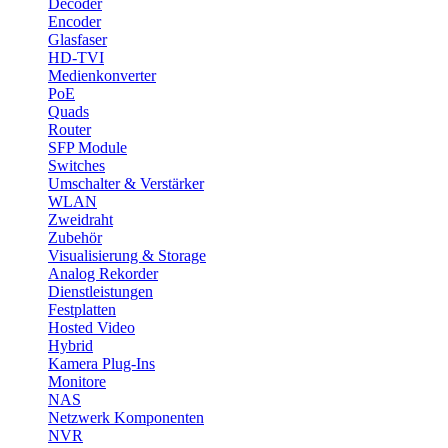
Decoder
Encoder
Glasfaser
HD-TVI
Medienkonverter
PoE
Quads
Router
SFP Module
Switches
Umschalter & Verstärker
WLAN
Zweidraht
Zubehör
Visualisierung & Storage
Analog Rekorder
Dienstleistungen
Festplatten
Hosted Video
Hybrid
Kamera Plug-Ins
Monitore
NAS
Netzwerk Komponenten
NVR