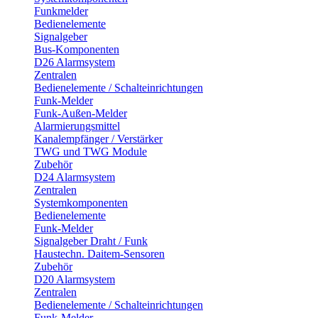
Funkmelder
Bedienelemente
Signalgeber
Bus-Komponenten
D26 Alarmsystem
Zentralen
Bedienelemente / Schalteinrichtungen
Funk-Melder
Funk-Außen-Melder
Alarmierungsmittel
Kanalempfänger / Verstärker
TWG und TWG Module
Zubehör
D24 Alarmsystem
Zentralen
Systemkomponenten
Bedienelemente
Funk-Melder
Signalgeber Draht / Funk
Haustechn. Daitem-Sensoren
Zubehör
D20 Alarmsystem
Zentralen
Bedienelemente / Schalteinrichtungen
Funk-Melder