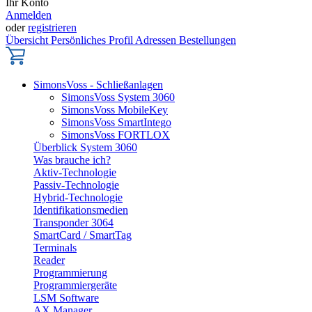
Ihr Konto
Anmelden
oder
registrieren
Übersicht
Persönliches Profil
Adressen
Bestellungen
SimonsVoss - Schließanlagen
SimonsVoss System 3060
SimonsVoss MobileKey
SimonsVoss SmartIntego
SimonsVoss FORTLOX
Überblick System 3060
Was brauche ich?
Aktiv-Technologie
Passiv-Technologie
Hybrid-Technologie
Identifikationsmedien
Transponder 3064
SmartCard / SmartTag
Terminals
Reader
Programmierung
Programmiergeräte
LSM Software
AX Manager