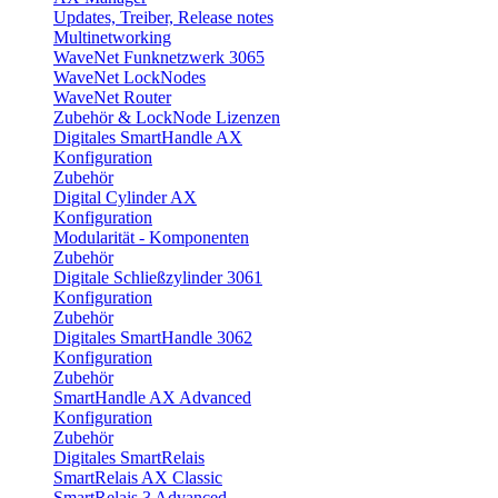
Updates, Treiber, Release notes
Multinetworking
WaveNet Funknetzwerk 3065
WaveNet LockNodes
WaveNet Router
Zubehör & LockNode Lizenzen
Digitales SmartHandle AX
Konfiguration
Zubehör
Digital Cylinder AX
Konfiguration
Modularität - Komponenten
Zubehör
Digitale Schließzylinder 3061
Konfiguration
Zubehör
Digitales SmartHandle 3062
Konfiguration
Zubehör
SmartHandle AX Advanced
Konfiguration
Zubehör
Digitales SmartRelais
SmartRelais AX Classic
SmartRelais 3 Advanced