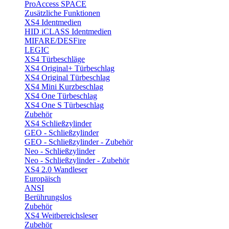
ProAccess SPACE
Zusätzliche Funktionen
XS4 Identmedien
HID iCLASS Identmedien
MIFARE/DESFire
LEGIC
XS4 Türbeschläge
XS4 Original+ Türbeschlag
XS4 Original Türbeschlag
XS4 Mini Kurzbeschlag
XS4 One Türbeschlag
XS4 One S Türbeschlag
Zubehör
XS4 Schließzylinder
GEO - Schließzylinder
GEO - Schließzylinder - Zubehör
Neo - Schließzylinder
Neo - Schließzylinder - Zubehör
XS4 2.0 Wandleser
Europäisch
ANSI
Berührungslos
Zubehör
XS4 Weitbereichsleser
Zubehör