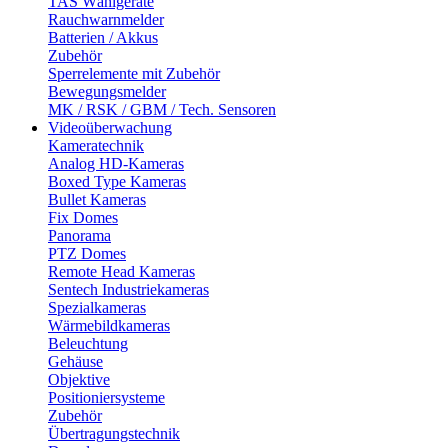
TAS Wählgeräte
Rauchwarnmelder
Batterien / Akkus
Zubehör
Sperrelemente mit Zubehör
Bewegungsmelder
MK / RSK / GBM / Tech. Sensoren
Videoüberwachung
Kameratechnik
Analog HD-Kameras
Boxed Type Kameras
Bullet Kameras
Fix Domes
Panorama
PTZ Domes
Remote Head Kameras
Sentech Industriekameras
Spezialkameras
Wärmebildkameras
Beleuchtung
Gehäuse
Objektive
Positioniersysteme
Zubehör
Übertragungstechnik