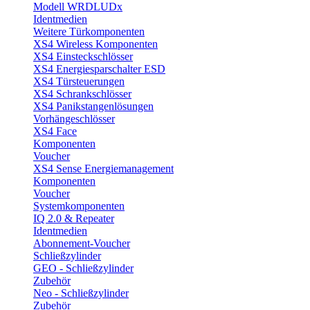
Modell WRDLUDx
Identmedien
Weitere Türkomponenten
XS4 Wireless Komponenten
XS4 Einsteckschlösser
XS4 Energiesparschalter ESD
XS4 Türsteuerungen
XS4 Schrankschlösser
XS4 Panikstangenlösungen
Vorhängeschlösser
XS4 Face
Komponenten
Voucher
XS4 Sense Energiemanagement
Komponenten
Voucher
Systemkomponenten
IQ 2.0 & Repeater
Identmedien
Abonnement-Voucher
Schließzylinder
GEO - Schließzylinder
Zubehör
Neo - Schließzylinder
Zubehör