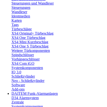
Steuerungen und Wandleser
Steuerungen
Wandleser
Identmedien
Karten
Tags
Türbeschläge
XS4 Original+ Türbeschlag
XS4 One Türbeschlag
XS4 Mini Kurzbeschlag
XS4 One S Türbeschlag
Weitere Türkomponenten
Spindschlösser
Vorhängeschlösser
XS4 Com iGO
Systemkomponenten
IQ 3.0
Schließzylinder
Neo - Schließzylinder
Software
Add-ons
DAITEM Funk-Alarmanlagen
D34 Alarmsystem
Zentrale
Systemkomponenten