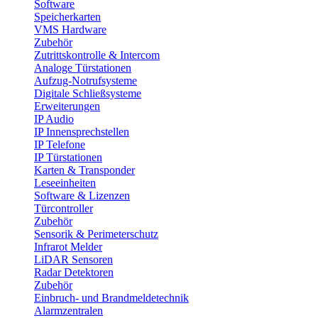
Software
Speicherkarten
VMS Hardware
Zubehör
Zutrittskontrolle & Intercom
Analoge Türstationen
Aufzug-Notrufsysteme
Digitale Schließsysteme
Erweiterungen
IP Audio
IP Innensprechstellen
IP Telefone
IP Türstationen
Karten & Transponder
Leseeinheiten
Software & Lizenzen
Türcontroller
Zubehör
Sensorik & Perimeterschutz
Infrarot Melder
LiDAR Sensoren
Radar Detektoren
Zubehör
Einbruch- und Brandmeldetechnik
Alarmzentralen