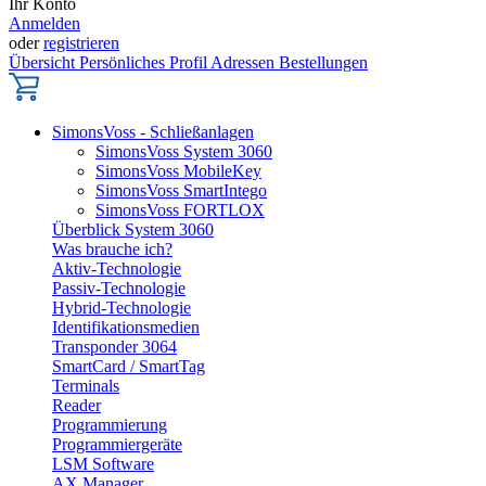
Ihr Konto
Anmelden
oder
registrieren
Übersicht
Persönliches Profil
Adressen
Bestellungen
SimonsVoss - Schließanlagen
SimonsVoss System 3060
SimonsVoss MobileKey
SimonsVoss SmartIntego
SimonsVoss FORTLOX
Überblick System 3060
Was brauche ich?
Aktiv-Technologie
Passiv-Technologie
Hybrid-Technologie
Identifikationsmedien
Transponder 3064
SmartCard / SmartTag
Terminals
Reader
Programmierung
Programmiergeräte
LSM Software
AX Manager