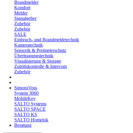
Brandmelder
Komfort
Melder
Signalgeber
Zubehör
Zubehör
SALE
Einbruch- und Brandmeldetechnik
Kameratechnik
Sensorik & Perimeterschutz
Übertragungstechnik
Visualisierung & Storage
Zutrittskontrolle & Intercom
Zubehör
SimonsVoss
System 3060
MobileKey
SALTO Systems
SALTO SPACE
SALTO KS
SALTO Homelok
Beratung