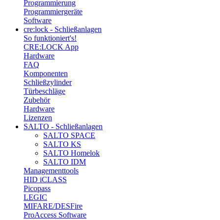
Programmierung
Programmiergeräte
Software
cre:lock - Schließanlagen
So funktioniert's!
CRE:LOCK App
Hardware
FAQ
Komponenten
Schließzylinder
Türbeschläge
Zubehör
Hardware
Lizenzen
SALTO - Schließanlagen
SALTO SPACE
SALTO KS
SALTO Homelok
SALTO IDM
Managementtools
HID iCLASS
Picopass
LEGIC
MIFARE/DESFire
ProAccess Software