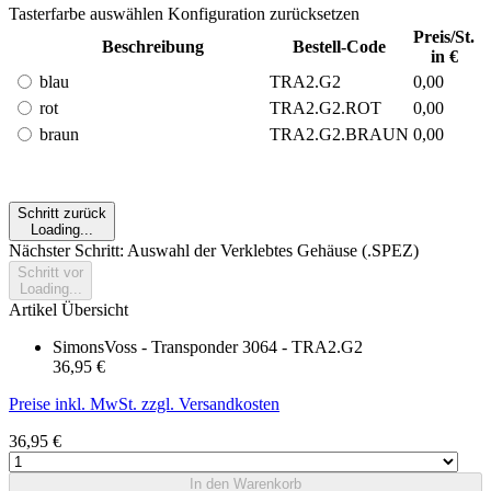
Tasterfarbe auswählen
Konfiguration zurücksetzen
Preis/St.
Beschreibung
Bestell-Code
in €
blau
TRA2.G2
0,00
rot
TRA2.G2.ROT
0,00
braun
TRA2.G2.BRAUN
0,00
Schritt zurück
Loading...
Nächster Schritt: Auswahl der Verklebtes Gehäuse (.SPEZ)
Schritt vor
Loading...
Artikel Übersicht
SimonsVoss - Transponder 3064 - TRA2.G2
36,95 €
Preise inkl. MwSt. zzgl. Versandkosten
36,95 €
In den Warenkorb