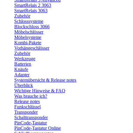
SmartRelais 2 3063
SmartRelais 3063
Zubehör
Schlosssysteme
Blockschloss 3066
Möbelschlösser
Möbelsysteme
Kombi-Pakete
Vorhängeschlösser
Zubehör
Werkzeuge
Batterien
Knäufe
Adapter
Systemübersicht & Release notes
Überblick
Wichtige Hinweise & FAQ
Was brauche ich?
Release notes
Funkschlüssel
Transponder
Schalttransponder
PinCode-Tastatur
PinCode-Tastatur Online