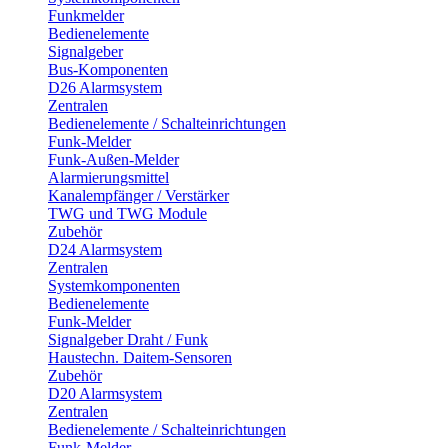
Funkmelder
Bedienelemente
Signalgeber
Bus-Komponenten
D26 Alarmsystem
Zentralen
Bedienelemente / Schalteinrichtungen
Funk-Melder
Funk-Außen-Melder
Alarmierungsmittel
Kanalempfänger / Verstärker
TWG und TWG Module
Zubehör
D24 Alarmsystem
Zentralen
Systemkomponenten
Bedienelemente
Funk-Melder
Signalgeber Draht / Funk
Haustechn. Daitem-Sensoren
Zubehör
D20 Alarmsystem
Zentralen
Bedienelemente / Schalteinrichtungen
Funk-Melder