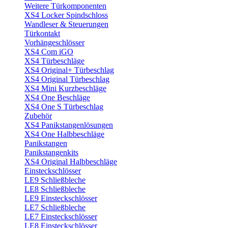
Weitere Türkomponenten
XS4 Locker Spindschloss
Wandleser & Steuerungen
Türkontakt
Vorhängeschlösser
XS4 Com iGO
XS4 Türbeschläge
XS4 Original+ Türbeschlag
XS4 Original Türbeschlag
XS4 Mini Kurzbeschläge
XS4 One Beschläge
XS4 One S Türbeschlag
Zubehör
XS4 Panikstangenlösungen
XS4 One Halbbeschläge
Panikstangen
Panikstangenkits
XS4 Original Halbbeschläge
Einsteckschlösser
LE9 Schließbleche
LE8 Schließbleche
LE9 Einsteckschlösser
LE7 Schließbleche
LE7 Einsteckschlösser
LE8 Einsteckschlösser