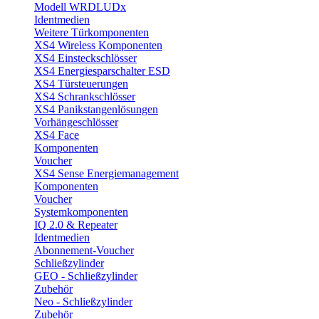
Modell WRDLUDx
Identmedien
Weitere Türkomponenten
XS4 Wireless Komponenten
XS4 Einsteckschlösser
XS4 Energiesparschalter ESD
XS4 Türsteuerungen
XS4 Schrankschlösser
XS4 Panikstangenlösungen
Vorhängeschlösser
XS4 Face
Komponenten
Voucher
XS4 Sense Energiemanagement
Komponenten
Voucher
Systemkomponenten
IQ 2.0 & Repeater
Identmedien
Abonnement-Voucher
Schließzylinder
GEO - Schließzylinder
Zubehör
Neo - Schließzylinder
Zubehör