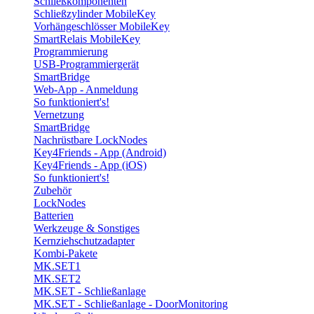
Schließkomponenten
Schließzylinder MobileKey
Vorhängeschlösser MobileKey
SmartRelais MobileKey
Programmierung
USB-Programmiergerät
SmartBridge
Web-App - Anmeldung
So funktioniert's!
Vernetzung
SmartBridge
Nachrüstbare LockNodes
Key4Friends - App (Android)
Key4Friends - App (iOS)
So funktioniert's!
Zubehör
LockNodes
Batterien
Werkzeuge & Sonstiges
Kernziehschutzadapter
Kombi-Pakete
MK.SET1
MK.SET2
MK.SET - Schließanlage
MK.SET - Schließanlage - DoorMonitoring