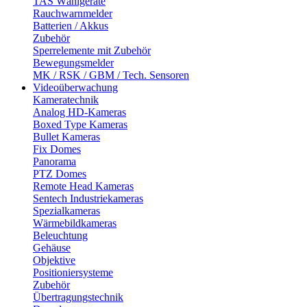
TAS Wählgeräte
Rauchwarnmelder
Batterien / Akkus
Zubehör
Sperrelemente mit Zubehör
Bewegungsmelder
MK / RSK / GBM / Tech. Sensoren
Videoüberwachung
Kameratechnik
Analog HD-Kameras
Boxed Type Kameras
Bullet Kameras
Fix Domes
Panorama
PTZ Domes
Remote Head Kameras
Sentech Industriekameras
Spezialkameras
Wärmebildkameras
Beleuchtung
Gehäuse
Objektive
Positioniersysteme
Zubehör
Übertragungstechnik