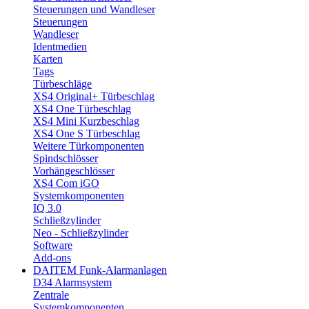
Steuerungen und Wandleser
Steuerungen
Wandleser
Identmedien
Karten
Tags
Türbeschläge
XS4 Original+ Türbeschlag
XS4 One Türbeschlag
XS4 Mini Kurzbeschlag
XS4 One S Türbeschlag
Weitere Türkomponenten
Spindschlösser
Vorhängeschlösser
XS4 Com iGO
Systemkomponenten
IQ 3.0
Schließzylinder
Neo - Schließzylinder
Software
Add-ons
DAITEM Funk-Alarmanlagen
D34 Alarmsystem
Zentrale
Systemkomponenten