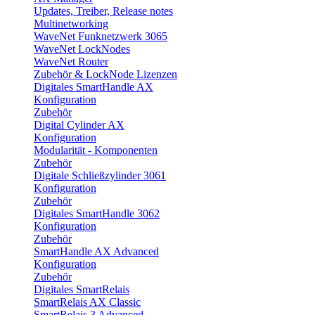
Updates, Treiber, Release notes
Multinetworking
WaveNet Funknetzwerk 3065
WaveNet LockNodes
WaveNet Router
Zubehör & LockNode Lizenzen
Digitales SmartHandle AX
Konfiguration
Zubehör
Digital Cylinder AX
Konfiguration
Modularität - Komponenten
Zubehör
Digitale Schließzylinder 3061
Konfiguration
Zubehör
Digitales SmartHandle 3062
Konfiguration
Zubehör
SmartHandle AX Advanced
Konfiguration
Zubehör
Digitales SmartRelais
SmartRelais AX Classic
SmartRelais 3 Advanced