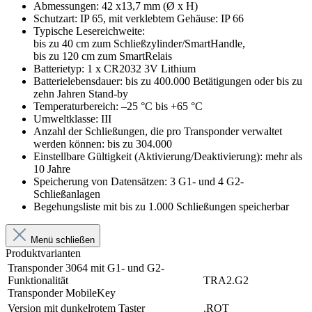
Abmessungen: 42 x13,7 mm (Ø x H)
Schutzart: IP 65, mit verklebtem Gehäuse: IP 66
Typische Lesereichweite:
bis zu 40 cm zum Schließzylinder/SmartHandle,
bis zu 120 cm zum SmartRelais
Batterietyp: 1 x CR2032 3V Lithium
Batterielebensdauer: bis zu 400.000 Betätigungen oder bis zu
zehn Jahren Stand-by
Temperaturbereich: –25 °C bis +65 °C
Umweltklasse: III
Anzahl der Schließungen, die pro Transponder verwaltet
werden können: bis zu 304.000
Einstellbare Gültigkeit (Aktivierung/Deaktivierung): mehr als
10 Jahre
Speicherung von Datensätzen: 3 G1- und 4 G2-
Schließanlagen
Begehungsliste mit bis zu 1.000 Schließungen speicherbar
Menü schließen
Produktvarianten
Transponder 3064 mit G1- und G2-
Funktionalität
TRA2.G2
Transponder MobileKey
Version mit dunkelrotem Taster
.ROT