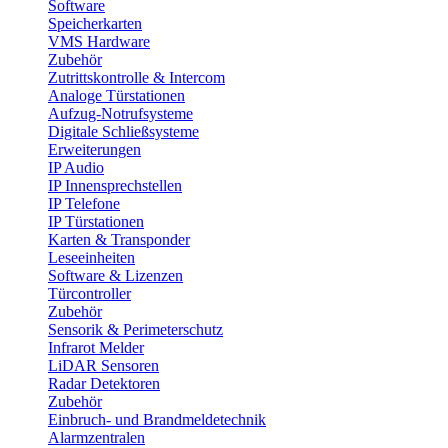
Software
Speicherkarten
VMS Hardware
Zubehör
Zutrittskontrolle & Intercom
Analoge Türstationen
Aufzug-Notrufsysteme
Digitale Schließsysteme
Erweiterungen
IP Audio
IP Innensprechstellen
IP Telefone
IP Türstationen
Karten & Transponder
Leseeinheiten
Software & Lizenzen
Türcontroller
Zubehör
Sensorik & Perimeterschutz
Infrarot Melder
LiDAR Sensoren
Radar Detektoren
Zubehör
Einbruch- und Brandmeldetechnik
Alarmzentralen