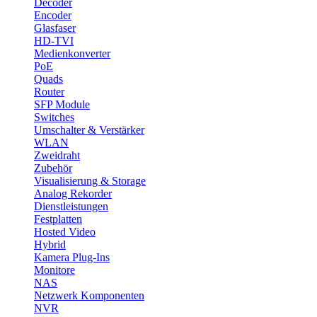
Decoder
Encoder
Glasfaser
HD-TVI
Medienkonverter
PoE
Quads
Router
SFP Module
Switches
Umschalter & Verstärker
WLAN
Zweidraht
Zubehör
Visualisierung & Storage
Analog Rekorder
Dienstleistungen
Festplatten
Hosted Video
Hybrid
Kamera Plug-Ins
Monitore
NAS
Netzwerk Komponenten
NVR