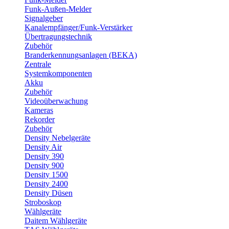
Funk-Außen-Melder
Signalgeber
Kanalempfänger/Funk-Verstärker
Übertragungstechnik
Zubehör
Branderkennungsanlagen (BEKA)
Zentrale
Systemkomponenten
Akku
Zubehör
Videoüberwachung
Kameras
Rekorder
Zubehör
Density Nebelgeräte
Density Air
Density 390
Density 900
Density 1500
Density 2400
Density Düsen
Stroboskop
Wählgeräte
Daitem Wählgeräte