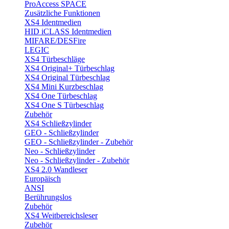
ProAccess SPACE
Zusätzliche Funktionen
XS4 Identmedien
HID iCLASS Identmedien
MIFARE/DESFire
LEGIC
XS4 Türbeschläge
XS4 Original+ Türbeschlag
XS4 Original Türbeschlag
XS4 Mini Kurzbeschlag
XS4 One Türbeschlag
XS4 One S Türbeschlag
Zubehör
XS4 Schließzylinder
GEO - Schließzylinder
GEO - Schließzylinder - Zubehör
Neo - Schließzylinder
Neo - Schließzylinder - Zubehör
XS4 2.0 Wandleser
Europäisch
ANSI
Berührungslos
Zubehör
XS4 Weitbereichsleser
Zubehör