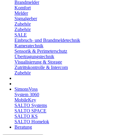
Brandmelder
Komfort
Melder
Signalgeber
Zubehör
Zubehör
SALE
Einbruch- und Brandmeldetechnik
Kameratechnik
Sensorik & Perimeterschutz
Übertragungstechnik
Visualisierung & Storage
Zutrittskontrolle & Intercom
Zubehör
SimonsVoss
System 3060
MobileKey
SALTO Systems
SALTO SPACE
SALTO KS
SALTO Homelok
Beratung