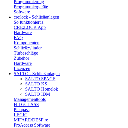
Programmierung
Programmiergeräte
Software
cre:lock - Schließanlagen
So funktioniert's!
CRE:LOCK App
Hardware
FAQ
Komponenten
Schließzylinder
Türbeschläge
Zubehör
Hardware
Lizenzen
SALTO - Schließanlagen
SALTO SPACE
SALTO KS
SALTO Homelok
SALTO IDM
Managementtools
HID iCLASS
Picopass
LEGIC
MIFARE/DESFire
ProAccess Software