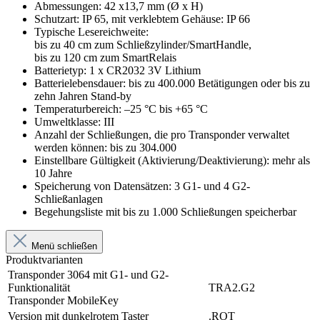
Abmessungen: 42 x13,7 mm (Ø x H)
Schutzart: IP 65, mit verklebtem Gehäuse: IP 66
Typische Lesereichweite:
bis zu 40 cm zum Schließzylinder/SmartHandle,
bis zu 120 cm zum SmartRelais
Batterietyp: 1 x CR2032 3V Lithium
Batterielebensdauer: bis zu 400.000 Betätigungen oder bis zu
zehn Jahren Stand-by
Temperaturbereich: –25 °C bis +65 °C
Umweltklasse: III
Anzahl der Schließungen, die pro Transponder verwaltet
werden können: bis zu 304.000
Einstellbare Gültigkeit (Aktivierung/Deaktivierung): mehr als
10 Jahre
Speicherung von Datensätzen: 3 G1- und 4 G2-
Schließanlagen
Begehungsliste mit bis zu 1.000 Schließungen speicherbar
Menü schließen
Produktvarianten
Transponder 3064 mit G1- und G2-
Funktionalität
TRA2.G2
Transponder MobileKey
Version mit dunkelrotem Taster
.ROT