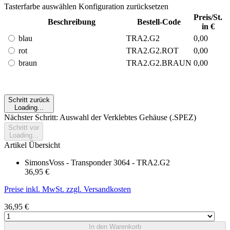
Tasterfarbe auswählen
Konfiguration zurücksetzen
Preis/St.
Beschreibung
Bestell-Code
in €
blau
TRA2.G2
0,00
rot
TRA2.G2.ROT
0,00
braun
TRA2.G2.BRAUN
0,00
Schritt zurück
Loading...
Nächster Schritt: Auswahl der Verklebtes Gehäuse (.SPEZ)
Schritt vor
Loading...
Artikel Übersicht
SimonsVoss - Transponder 3064 - TRA2.G2
36,95 €
Preise inkl. MwSt. zzgl. Versandkosten
36,95 €
In den Warenkorb