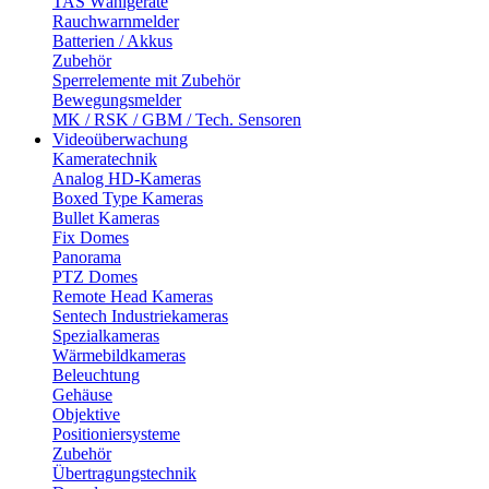
TAS Wählgeräte
Rauchwarnmelder
Batterien / Akkus
Zubehör
Sperrelemente mit Zubehör
Bewegungsmelder
MK / RSK / GBM / Tech. Sensoren
Videoüberwachung
Kameratechnik
Analog HD-Kameras
Boxed Type Kameras
Bullet Kameras
Fix Domes
Panorama
PTZ Domes
Remote Head Kameras
Sentech Industriekameras
Spezialkameras
Wärmebildkameras
Beleuchtung
Gehäuse
Objektive
Positioniersysteme
Zubehör
Übertragungstechnik