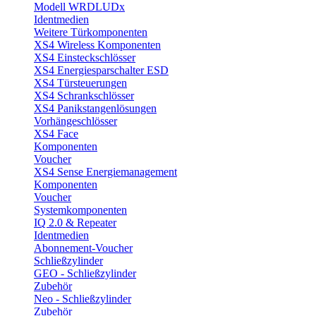
Modell WRDLUDx
Identmedien
Weitere Türkomponenten
XS4 Wireless Komponenten
XS4 Einsteckschlösser
XS4 Energiesparschalter ESD
XS4 Türsteuerungen
XS4 Schrankschlösser
XS4 Panikstangenlösungen
Vorhängeschlösser
XS4 Face
Komponenten
Voucher
XS4 Sense Energiemanagement
Komponenten
Voucher
Systemkomponenten
IQ 2.0 & Repeater
Identmedien
Abonnement-Voucher
Schließzylinder
GEO - Schließzylinder
Zubehör
Neo - Schließzylinder
Zubehör