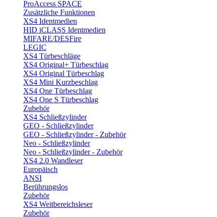
ProAccess SPACE
Zusätzliche Funktionen
XS4 Identmedien
HID iCLASS Identmedien
MIFARE/DESFire
LEGIC
XS4 Türbeschläge
XS4 Original+ Türbeschlag
XS4 Original Türbeschlag
XS4 Mini Kurzbeschlag
XS4 One Türbeschlag
XS4 One S Türbeschlag
Zubehör
XS4 Schließzylinder
GEO - Schließzylinder
GEO - Schließzylinder - Zubehör
Neo - Schließzylinder
Neo - Schließzylinder - Zubehör
XS4 2.0 Wandleser
Europäisch
ANSI
Berührungslos
Zubehör
XS4 Weitbereichsleser
Zubehör