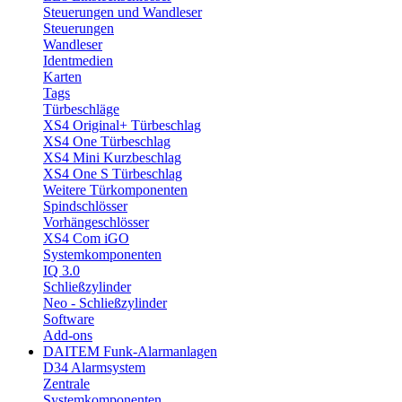
Steuerungen und Wandleser
Steuerungen
Wandleser
Identmedien
Karten
Tags
Türbeschläge
XS4 Original+ Türbeschlag
XS4 One Türbeschlag
XS4 Mini Kurzbeschlag
XS4 One S Türbeschlag
Weitere Türkomponenten
Spindschlösser
Vorhängeschlösser
XS4 Com iGO
Systemkomponenten
IQ 3.0
Schließzylinder
Neo - Schließzylinder
Software
Add-ons
DAITEM Funk-Alarmanlagen
D34 Alarmsystem
Zentrale
Systemkomponenten