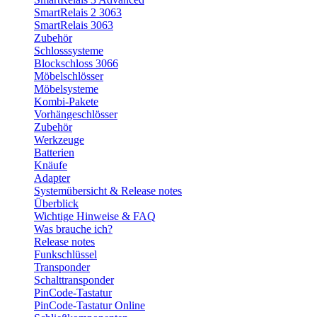
SmartRelais 2 3063
SmartRelais 3063
Zubehör
Schlosssysteme
Blockschloss 3066
Möbelschlösser
Möbelsysteme
Kombi-Pakete
Vorhängeschlösser
Zubehör
Werkzeuge
Batterien
Knäufe
Adapter
Systemübersicht & Release notes
Überblick
Wichtige Hinweise & FAQ
Was brauche ich?
Release notes
Funkschlüssel
Transponder
Schalttransponder
PinCode-Tastatur
PinCode-Tastatur Online