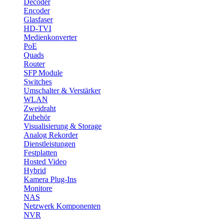
Decoder
Encoder
Glasfaser
HD-TVI
Medienkonverter
PoE
Quads
Router
SFP Module
Switches
Umschalter & Verstärker
WLAN
Zweidraht
Zubehör
Visualisierung & Storage
Analog Rekorder
Dienstleistungen
Festplatten
Hosted Video
Hybrid
Kamera Plug-Ins
Monitore
NAS
Netzwerk Komponenten
NVR