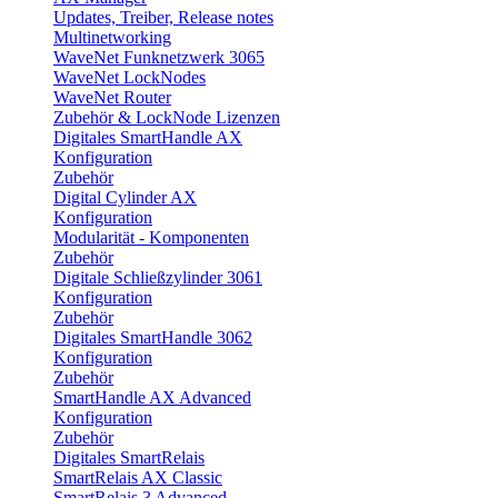
Updates, Treiber, Release notes
Multinetworking
WaveNet Funknetzwerk 3065
WaveNet LockNodes
WaveNet Router
Zubehör & LockNode Lizenzen
Digitales SmartHandle AX
Konfiguration
Zubehör
Digital Cylinder AX
Konfiguration
Modularität - Komponenten
Zubehör
Digitale Schließzylinder 3061
Konfiguration
Zubehör
Digitales SmartHandle 3062
Konfiguration
Zubehör
SmartHandle AX Advanced
Konfiguration
Zubehör
Digitales SmartRelais
SmartRelais AX Classic
SmartRelais 3 Advanced