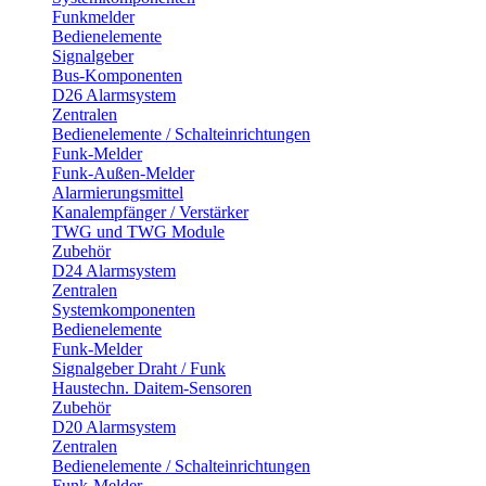
Funkmelder
Bedienelemente
Signalgeber
Bus-Komponenten
D26 Alarmsystem
Zentralen
Bedienelemente / Schalteinrichtungen
Funk-Melder
Funk-Außen-Melder
Alarmierungsmittel
Kanalempfänger / Verstärker
TWG und TWG Module
Zubehör
D24 Alarmsystem
Zentralen
Systemkomponenten
Bedienelemente
Funk-Melder
Signalgeber Draht / Funk
Haustechn. Daitem-Sensoren
Zubehör
D20 Alarmsystem
Zentralen
Bedienelemente / Schalteinrichtungen
Funk-Melder