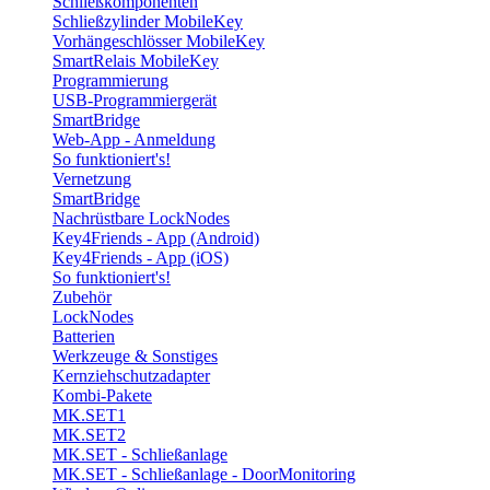
Schließkomponenten
Schließzylinder MobileKey
Vorhängeschlösser MobileKey
SmartRelais MobileKey
Programmierung
USB-Programmiergerät
SmartBridge
Web-App - Anmeldung
So funktioniert's!
Vernetzung
SmartBridge
Nachrüstbare LockNodes
Key4Friends - App (Android)
Key4Friends - App (iOS)
So funktioniert's!
Zubehör
LockNodes
Batterien
Werkzeuge & Sonstiges
Kernziehschutzadapter
Kombi-Pakete
MK.SET1
MK.SET2
MK.SET - Schließanlage
MK.SET - Schließanlage - DoorMonitoring