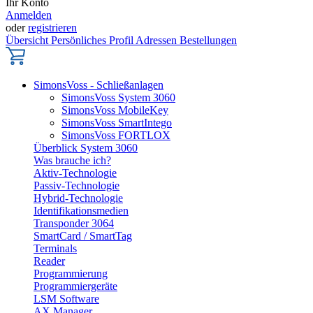
Ihr Konto
Anmelden
oder
registrieren
Übersicht
Persönliches Profil
Adressen
Bestellungen
SimonsVoss - Schließanlagen
SimonsVoss System 3060
SimonsVoss MobileKey
SimonsVoss SmartIntego
SimonsVoss FORTLOX
Überblick System 3060
Was brauche ich?
Aktiv-Technologie
Passiv-Technologie
Hybrid-Technologie
Identifikationsmedien
Transponder 3064
SmartCard / SmartTag
Terminals
Reader
Programmierung
Programmiergeräte
LSM Software
AX Manager