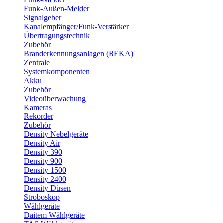
Funk-Außen-Melder
Signalgeber
Kanalempfänger/Funk-Verstärker
Übertragungstechnik
Zubehör
Branderkennungsanlagen (BEKA)
Zentrale
Systemkomponenten
Akku
Zubehör
Videoüberwachung
Kameras
Rekorder
Zubehör
Density Nebelgeräte
Density Air
Density 390
Density 900
Density 1500
Density 2400
Density Düsen
Stroboskop
Wählgeräte
Daitem Wählgeräte