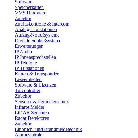
Software
Speicherkarten
VMS Hardware
Zubehör
Zutrittskontrolle & Intercom
Analoge Türstationen
Aufzug-Notrufsysteme
Digitale Schließsysteme
Erweiterungen
IP Audio
IP Innensprechstellen
IP Telefone
IP Türstationen
Karten & Transponder
Leseeinheiten
Software & Lizenzen
Türcontroller
Zubehör
Sensorik & Perimeterschutz
Infrarot Melder
LiDAR Sensoren
Radar Detektoren
Zubehör
Einbruch- und Brandmeldetechnik
Alarmzentralen