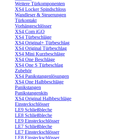
Weitere Türkomponenten
XS4 Locker Spindschloss
Wandleser & Steuerungen
Türkontakt
Vorhängeschlösser
XS4 Com iGO
XS4 Türbeschläge
XS4 Original+ Türbeschlag
XS4 Original Türbeschlag
XS4 Mini Kurzbeschläge
XS4 One Beschläge
XS4 One S Türbeschlag
Zubehör
XS4 Panikstangenlösungen
XS4 One Halbbeschläge
Panikstangen
Panikstangenkits
XS4 Original Halbbeschläge
Einsteckschlösser
LE9 Schließbleche
LE8 Schließbleche
LE9 Einsteckschlösser
LE7 Schließbleche
LE7 Einsteckschlösser
LE8 Einsteckschlösser