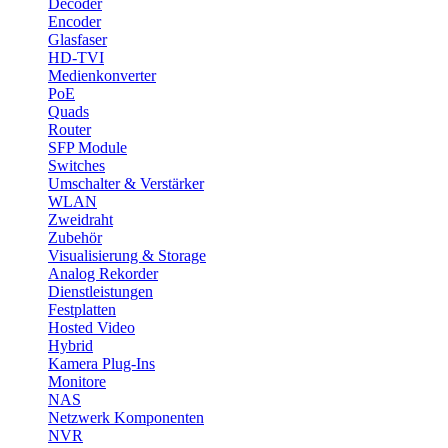
Decoder
Encoder
Glasfaser
HD-TVI
Medienkonverter
PoE
Quads
Router
SFP Module
Switches
Umschalter & Verstärker
WLAN
Zweidraht
Zubehör
Visualisierung & Storage
Analog Rekorder
Dienstleistungen
Festplatten
Hosted Video
Hybrid
Kamera Plug-Ins
Monitore
NAS
Netzwerk Komponenten
NVR