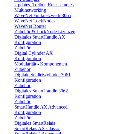
Updates, Treiber, Release notes
Multinetworking
WaveNet Funknetzwerk 3065
WaveNet LockNodes
WaveNet Router
Zubehör & LockNode Lizenzen
Digitales SmartHandle AX
Konfiguration
Zubehör
Digital Cylinder AX
Konfiguration
Modularität - Komponenten
Zubehör
Digitale Schließzylinder 3061
Konfiguration
Zubehör
Digitales SmartHandle 3062
Konfiguration
Zubehör
SmartHandle AX Advanced
Konfiguration
Zubehör
Digitales SmartRelais
SmartRelais AX Classic
SmartRelais 3 Advanced