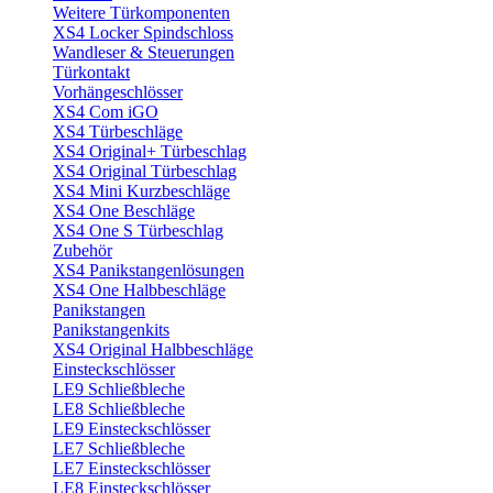
Weitere Türkomponenten
XS4 Locker Spindschloss
Wandleser & Steuerungen
Türkontakt
Vorhängeschlösser
XS4 Com iGO
XS4 Türbeschläge
XS4 Original+ Türbeschlag
XS4 Original Türbeschlag
XS4 Mini Kurzbeschläge
XS4 One Beschläge
XS4 One S Türbeschlag
Zubehör
XS4 Panikstangenlösungen
XS4 One Halbbeschläge
Panikstangen
Panikstangenkits
XS4 Original Halbbeschläge
Einsteckschlösser
LE9 Schließbleche
LE8 Schließbleche
LE9 Einsteckschlösser
LE7 Schließbleche
LE7 Einsteckschlösser
LE8 Einsteckschlösser