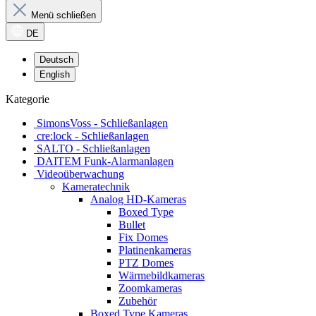
Menü schließen
DE
Deutsch
English
Kategorie
SimonsVoss - Schließanlagen
cre:lock - Schließanlagen
SALTO - Schließanlagen
DAITEM Funk-Alarmanlagen
Videoüberwachung
Kameratechnik
Analog HD-Kameras
Boxed Type
Bullet
Fix Domes
Platinenkameras
PTZ Domes
Wärmebildkameras
Zoomkameras
Zubehör
Boxed Type Kameras