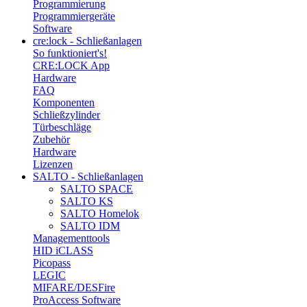
Programmierung
Programmiergeräte
Software
cre:lock - Schließanlagen
So funktioniert's!
CRE:LOCK App
Hardware
FAQ
Komponenten
Schließzylinder
Türbeschläge
Zubehör
Hardware
Lizenzen
SALTO - Schließanlagen
SALTO SPACE
SALTO KS
SALTO Homelok
SALTO IDM
Managementtools
HID iCLASS
Picopass
LEGIC
MIFARE/DESFire
ProAccess Software