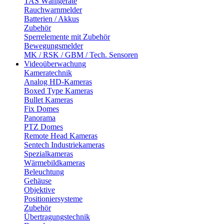
TAS Wählgeräte
Rauchwarnmelder
Batterien / Akkus
Zubehör
Sperrelemente mit Zubehör
Bewegungsmelder
MK / RSK / GBM / Tech. Sensoren
Videoüberwachung
Kameratechnik
Analog HD-Kameras
Boxed Type Kameras
Bullet Kameras
Fix Domes
Panorama
PTZ Domes
Remote Head Kameras
Sentech Industriekameras
Spezialkameras
Wärmebildkameras
Beleuchtung
Gehäuse
Objektive
Positioniersysteme
Zubehör
Übertragungstechnik