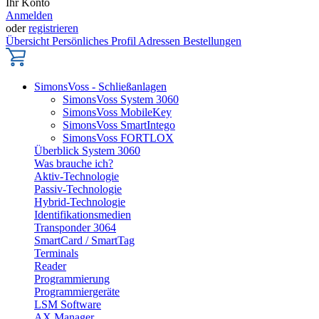
Ihr Konto
Anmelden
oder
registrieren
Übersicht
Persönliches Profil
Adressen
Bestellungen
SimonsVoss - Schließanlagen
SimonsVoss System 3060
SimonsVoss MobileKey
SimonsVoss SmartIntego
SimonsVoss FORTLOX
Überblick System 3060
Was brauche ich?
Aktiv-Technologie
Passiv-Technologie
Hybrid-Technologie
Identifikationsmedien
Transponder 3064
SmartCard / SmartTag
Terminals
Reader
Programmierung
Programmiergeräte
LSM Software
AX Manager