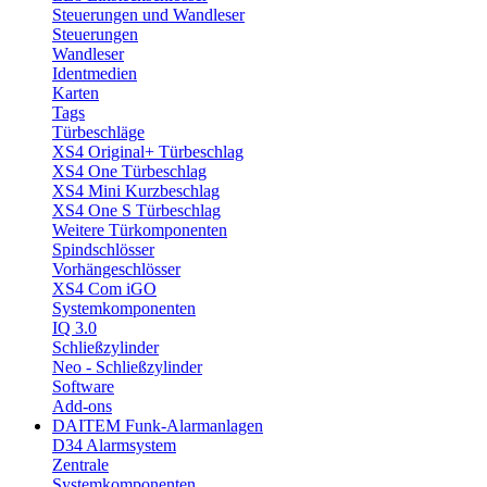
Steuerungen und Wandleser
Steuerungen
Wandleser
Identmedien
Karten
Tags
Türbeschläge
XS4 Original+ Türbeschlag
XS4 One Türbeschlag
XS4 Mini Kurzbeschlag
XS4 One S Türbeschlag
Weitere Türkomponenten
Spindschlösser
Vorhängeschlösser
XS4 Com iGO
Systemkomponenten
IQ 3.0
Schließzylinder
Neo - Schließzylinder
Software
Add-ons
DAITEM Funk-Alarmanlagen
D34 Alarmsystem
Zentrale
Systemkomponenten