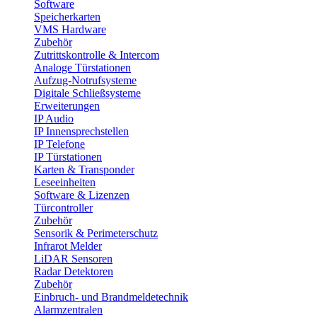
Software
Speicherkarten
VMS Hardware
Zubehör
Zutrittskontrolle & Intercom
Analoge Türstationen
Aufzug-Notrufsysteme
Digitale Schließsysteme
Erweiterungen
IP Audio
IP Innensprechstellen
IP Telefone
IP Türstationen
Karten & Transponder
Leseeinheiten
Software & Lizenzen
Türcontroller
Zubehör
Sensorik & Perimeterschutz
Infrarot Melder
LiDAR Sensoren
Radar Detektoren
Zubehör
Einbruch- und Brandmeldetechnik
Alarmzentralen