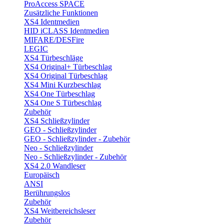
ProAccess SPACE
Zusätzliche Funktionen
XS4 Identmedien
HID iCLASS Identmedien
MIFARE/DESFire
LEGIC
XS4 Türbeschläge
XS4 Original+ Türbeschlag
XS4 Original Türbeschlag
XS4 Mini Kurzbeschlag
XS4 One Türbeschlag
XS4 One S Türbeschlag
Zubehör
XS4 Schließzylinder
GEO - Schließzylinder
GEO - Schließzylinder - Zubehör
Neo - Schließzylinder
Neo - Schließzylinder - Zubehör
XS4 2.0 Wandleser
Europäisch
ANSI
Berührungslos
Zubehör
XS4 Weitbereichsleser
Zubehör