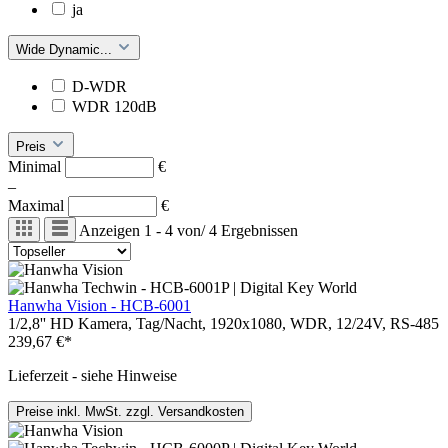
ja
Wide Dynamic...
D-WDR
WDR 120dB
Preis
Minimal
€
–
Maximal
€
Anzeigen
1 - 4
von
/
4
Ergebnissen
Hanwha Vision - HCB-6001
1/2,8'' HD Kamera, Tag/Nacht, 1920x1080, WDR, 12/24V, RS-485
239,67 €*
Lieferzeit - siehe Hinweise
Preise inkl. MwSt. zzgl. Versandkosten