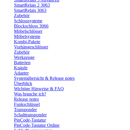
SmartRelais 2 3063
SmartRelais 3063
Zubehör
Schlosssysteme
Blockschloss 3066
Möbelschlösser
Möbelsysteme
Kombi-Pakete
Vorhängeschlösser
Zubehör
Werkzeuge
Batterien
Knäufe
Adapter
Systemübersicht & Release notes
Überblick
Wichtige Hinweise & FAQ
Was brauche ich?
Release notes
Funkschlüssel
Transponder
Schalttransponder
PinCode-Tastatur
PinCode-Tastatur Online