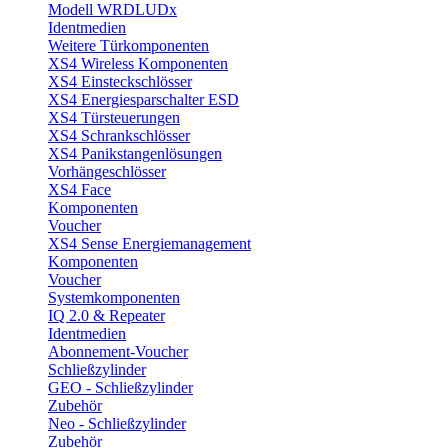
Modell WRDLUDx
Identmedien
Weitere Türkomponenten
XS4 Wireless Komponenten
XS4 Einsteckschlösser
XS4 Energiesparschalter ESD
XS4 Türsteuerungen
XS4 Schrankschlösser
XS4 Panikstangenlösungen
Vorhängeschlösser
XS4 Face
Komponenten
Voucher
XS4 Sense Energiemanagement
Komponenten
Voucher
Systemkomponenten
IQ 2.0 & Repeater
Identmedien
Abonnement-Voucher
Schließzylinder
GEO - Schließzylinder
Zubehör
Neo - Schließzylinder
Zubehör