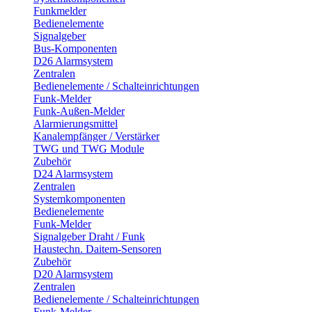
Funkmelder
Bedienelemente
Signalgeber
Bus-Komponenten
D26 Alarmsystem
Zentralen
Bedienelemente / Schalteinrichtungen
Funk-Melder
Funk-Außen-Melder
Alarmierungsmittel
Kanalempfänger / Verstärker
TWG und TWG Module
Zubehör
D24 Alarmsystem
Zentralen
Systemkomponenten
Bedienelemente
Funk-Melder
Signalgeber Draht / Funk
Haustechn. Daitem-Sensoren
Zubehör
D20 Alarmsystem
Zentralen
Bedienelemente / Schalteinrichtungen
Funk-Melder