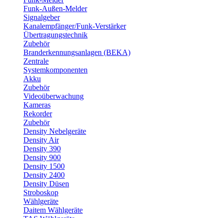
Funk-Außen-Melder
Signalgeber
Kanalempfänger/Funk-Verstärker
Übertragungstechnik
Zubehör
Branderkennungsanlagen (BEKA)
Zentrale
Systemkomponenten
Akku
Zubehör
Videoüberwachung
Kameras
Rekorder
Zubehör
Density Nebelgeräte
Density Air
Density 390
Density 900
Density 1500
Density 2400
Density Düsen
Stroboskop
Wählgeräte
Daitem Wählgeräte