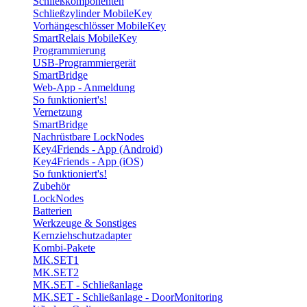
Schließkomponenten
Schließzylinder MobileKey
Vorhängeschlösser MobileKey
SmartRelais MobileKey
Programmierung
USB-Programmiergerät
SmartBridge
Web-App - Anmeldung
So funktioniert's!
Vernetzung
SmartBridge
Nachrüstbare LockNodes
Key4Friends - App (Android)
Key4Friends - App (iOS)
So funktioniert's!
Zubehör
LockNodes
Batterien
Werkzeuge & Sonstiges
Kernziehschutzadapter
Kombi-Pakete
MK.SET1
MK.SET2
MK.SET - Schließanlage
MK.SET - Schließanlage - DoorMonitoring