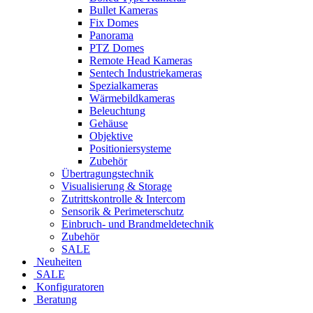
Bullet Kameras
Fix Domes
Panorama
PTZ Domes
Remote Head Kameras
Sentech Industriekameras
Spezialkameras
Wärmebildkameras
Beleuchtung
Gehäuse
Objektive
Positioniersysteme
Zubehör
Übertragungstechnik
Visualisierung & Storage
Zutrittskontrolle & Intercom
Sensorik & Perimeterschutz
Einbruch- und Brandmeldetechnik
Zubehör
SALE
Neuheiten
SALE
Konfiguratoren
Beratung