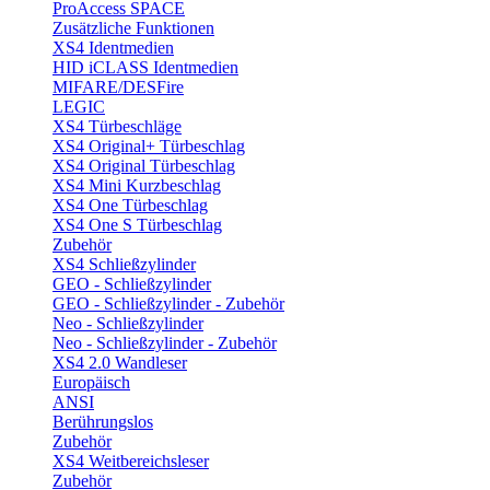
ProAccess SPACE
Zusätzliche Funktionen
XS4 Identmedien
HID iCLASS Identmedien
MIFARE/DESFire
LEGIC
XS4 Türbeschläge
XS4 Original+ Türbeschlag
XS4 Original Türbeschlag
XS4 Mini Kurzbeschlag
XS4 One Türbeschlag
XS4 One S Türbeschlag
Zubehör
XS4 Schließzylinder
GEO - Schließzylinder
GEO - Schließzylinder - Zubehör
Neo - Schließzylinder
Neo - Schließzylinder - Zubehör
XS4 2.0 Wandleser
Europäisch
ANSI
Berührungslos
Zubehör
XS4 Weitbereichsleser
Zubehör