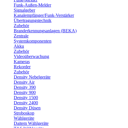
Funk-Außen-Melder
Signalgeber
Kanalempfänger/Funk-Verstärker
Übertragungstechnik
Zubehör
Branderkennungsanlagen (BEKA)
Zentrale
Systemkomponenten
Akku
Zubehör
Videoüberwachung
Kameras
Rekorder
Zubehör
Density Nebelgeräte
Density Air
Density 390
Density 900
Density 1500
Density 2400
Density Düsen
Stroboskop
Wählgeräte
Daitem Wählgeräte