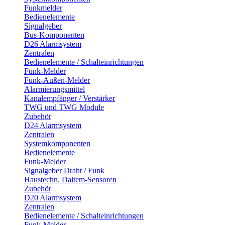
Funkmelder
Bedienelemente
Signalgeber
Bus-Komponenten
D26 Alarmsystem
Zentralen
Bedienelemente / Schalteinrichtungen
Funk-Melder
Funk-Außen-Melder
Alarmierungsmittel
Kanalempfänger / Verstärker
TWG und TWG Module
Zubehör
D24 Alarmsystem
Zentralen
Systemkomponenten
Bedienelemente
Funk-Melder
Signalgeber Draht / Funk
Haustechn. Daitem-Sensoren
Zubehör
D20 Alarmsystem
Zentralen
Bedienelemente / Schalteinrichtungen
Funk-Melder