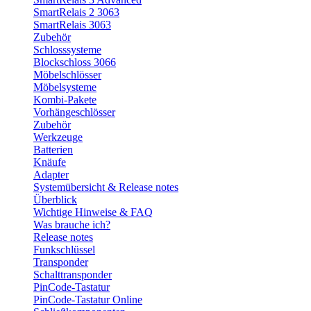
SmartRelais 2 3063
SmartRelais 3063
Zubehör
Schlosssysteme
Blockschloss 3066
Möbelschlösser
Möbelsysteme
Kombi-Pakete
Vorhängeschlösser
Zubehör
Werkzeuge
Batterien
Knäufe
Adapter
Systemübersicht & Release notes
Überblick
Wichtige Hinweise & FAQ
Was brauche ich?
Release notes
Funkschlüssel
Transponder
Schalttransponder
PinCode-Tastatur
PinCode-Tastatur Online