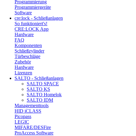
Programmierung
Programmiergeräte
Software
cre:lock - Schließanlagen
So funktioniert's!
CRE:LOCK App
Hardware
FAQ
Komponenten
Schließzylinder
Türbeschläge
Zubehör
Hardware
Lizenzen
SALTO - Schließanlagen
SALTO SPACE
SALTO KS
SALTO Homelok
SALTO IDM
Managementtools
HID iCLASS
Picopass
LEGIC
MIFARE/DESFire
ProAccess Software