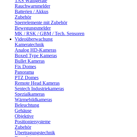
TAS Wählgeräte
Rauchwarnmelder
Batterien / Akkus
Zubehör
Sperrelemente mit Zubehör
Bewegungsmelder
MK / RSK / GBM / Tech. Sensoren
Videoüberwachung
Kameratechnik
Analog HD-Kameras
Boxed Type Kameras
Bullet Kameras
Fix Domes
Panorama
PTZ Domes
Remote Head Kameras
Sentech Industriekameras
Spezialkameras
Wärmebildkameras
Beleuchtung
Gehäuse
Objektive
Positioniersysteme
Zubehör
Übertragungstechnik