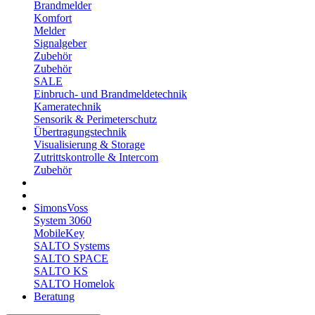
Brandmelder
Komfort
Melder
Signalgeber
Zubehör
Zubehör
SALE
Einbruch- und Brandmeldetechnik
Kameratechnik
Sensorik & Perimeterschutz
Übertragungstechnik
Visualisierung & Storage
Zutrittskontrolle & Intercom
Zubehör
SimonsVoss
System 3060
MobileKey
SALTO Systems
SALTO SPACE
SALTO KS
SALTO Homelok
Beratung