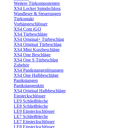
Weitere Türkomponenten
XS4 Locker Spindschloss
Wandleser & Steuerungen
Türkontakt
Vorhängeschlösser
XS4 Com iGO
XS4 Türbeschläge
XS4 Original+ Türbeschlag
XS4 Original Türbeschlag
XS4 Mini Kurzbeschläge
XS4 One Beschläge
XS4 One S Türbeschlag
Zubehör
XS4 Panikstangenlösungen
XS4 One Halbbeschläge
Panikstangen
Panikstangenkits
XS4 Original Halbbeschläge
Einsteckschlösser
LE9 Schließbleche
LE8 Schließbleche
LE9 Einsteckschlösser
LE7 Schließbleche
LE7 Einsteckschlösser
LE8 Einsteckschlösser