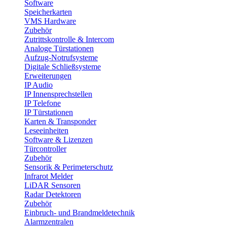
Software
Speicherkarten
VMS Hardware
Zubehör
Zutrittskontrolle & Intercom
Analoge Türstationen
Aufzug-Notrufsysteme
Digitale Schließsysteme
Erweiterungen
IP Audio
IP Innensprechstellen
IP Telefone
IP Türstationen
Karten & Transponder
Leseeinheiten
Software & Lizenzen
Türcontroller
Zubehör
Sensorik & Perimeterschutz
Infrarot Melder
LiDAR Sensoren
Radar Detektoren
Zubehör
Einbruch- und Brandmeldetechnik
Alarmzentralen