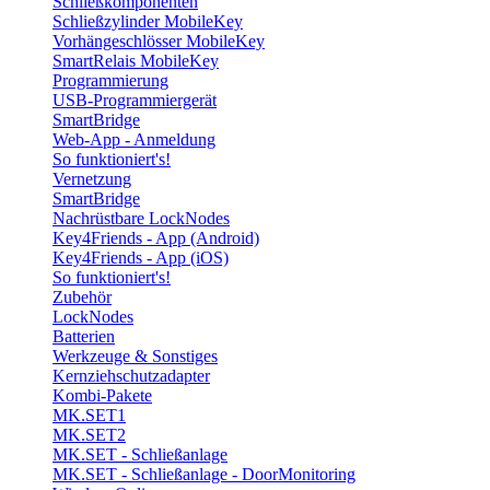
Schließkomponenten
Schließzylinder MobileKey
Vorhängeschlösser MobileKey
SmartRelais MobileKey
Programmierung
USB-Programmiergerät
SmartBridge
Web-App - Anmeldung
So funktioniert's!
Vernetzung
SmartBridge
Nachrüstbare LockNodes
Key4Friends - App (Android)
Key4Friends - App (iOS)
So funktioniert's!
Zubehör
LockNodes
Batterien
Werkzeuge & Sonstiges
Kernziehschutzadapter
Kombi-Pakete
MK.SET1
MK.SET2
MK.SET - Schließanlage
MK.SET - Schließanlage - DoorMonitoring