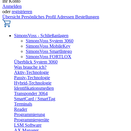
Ihr Konto
Anmelden
oder
registrieren
Übersicht
Persönliches Profil
Adressen
Bestellungen
SimonsVoss - Schließanlagen
SimonsVoss System 3060
SimonsVoss MobileKey
SimonsVoss SmartIntego
SimonsVoss FORTLOX
Überblick System 3060
Was brauche ich?
Aktiv-Technologie
Passiv-Technologie
Hybrid-Technologie
Identifikationsmedien
Transponder 3064
SmartCard / SmartTag
Terminals
Reader
Programmierung
Programmiergeräte
LSM Software
AX Manager