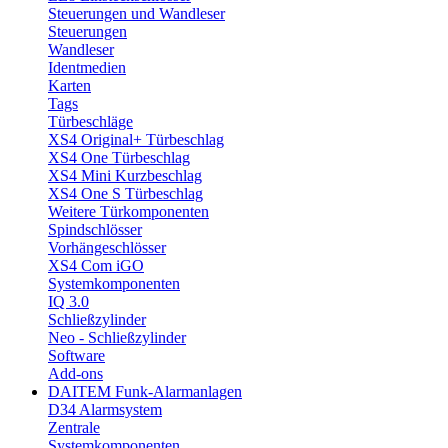
Steuerungen und Wandleser
Steuerungen
Wandleser
Identmedien
Karten
Tags
Türbeschläge
XS4 Original+ Türbeschlag
XS4 One Türbeschlag
XS4 Mini Kurzbeschlag
XS4 One S Türbeschlag
Weitere Türkomponenten
Spindschlösser
Vorhängeschlösser
XS4 Com iGO
Systemkomponenten
IQ 3.0
Schließzylinder
Neo - Schließzylinder
Software
Add-ons
DAITEM Funk-Alarmanlagen
D34 Alarmsystem
Zentrale
Systemkomponenten