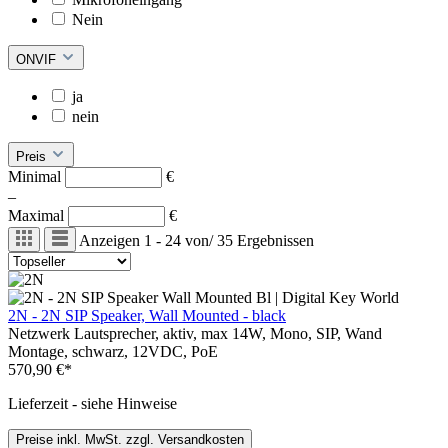
Nein
ONVIF
ja
nein
Preis
Minimal
€
–
Maximal
€
Anzeigen
1 - 24
von
/
35
Ergebnissen
2N - 2N SIP Speaker, Wall Mounted - black
Netzwerk Lautsprecher, aktiv, max 14W, Mono, SIP, Wand
Montage, schwarz, 12VDC, PoE
570,90 €*
Lieferzeit - siehe Hinweise
Preise inkl. MwSt. zzgl. Versandkosten