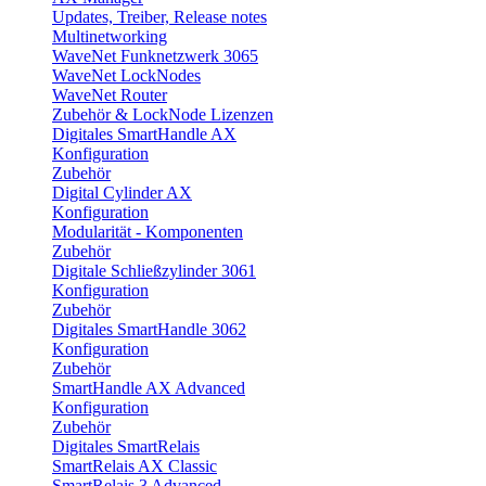
Updates, Treiber, Release notes
Multinetworking
WaveNet Funknetzwerk 3065
WaveNet LockNodes
WaveNet Router
Zubehör & LockNode Lizenzen
Digitales SmartHandle AX
Konfiguration
Zubehör
Digital Cylinder AX
Konfiguration
Modularität - Komponenten
Zubehör
Digitale Schließzylinder 3061
Konfiguration
Zubehör
Digitales SmartHandle 3062
Konfiguration
Zubehör
SmartHandle AX Advanced
Konfiguration
Zubehör
Digitales SmartRelais
SmartRelais AX Classic
SmartRelais 3 Advanced