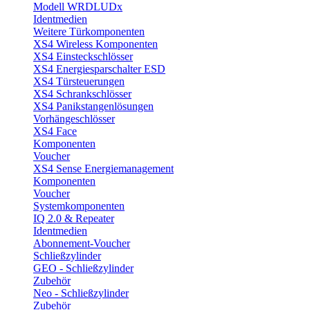
Modell WRDLUDx
Identmedien
Weitere Türkomponenten
XS4 Wireless Komponenten
XS4 Einsteckschlösser
XS4 Energiesparschalter ESD
XS4 Türsteuerungen
XS4 Schrankschlösser
XS4 Panikstangenlösungen
Vorhängeschlösser
XS4 Face
Komponenten
Voucher
XS4 Sense Energiemanagement
Komponenten
Voucher
Systemkomponenten
IQ 2.0 & Repeater
Identmedien
Abonnement-Voucher
Schließzylinder
GEO - Schließzylinder
Zubehör
Neo - Schließzylinder
Zubehör